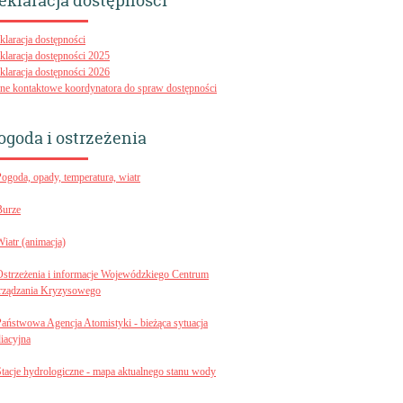
eklaracja dostępności
klaracja dostępności
klaracja dostępności 2025
klaracja dostępności 2026
ne kontaktowe koordynatora do spraw dostępności
ogoda i ostrzeżenia
Pogoda, opady, temperatura, wiatr
Burze
Wiatr (animacja)
Ostrzeżenia i informacje Wojewódzkiego Centrum
rządzania Kryzysowego
Państwowa Agencja Atomistyki - bieżąca sytuacja
diacyjna
Stacje hydrologiczne - mapa aktualnego stanu wody