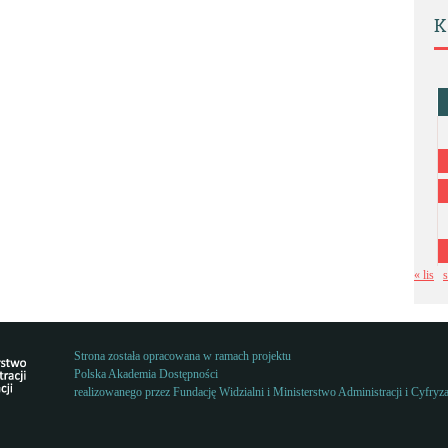
K
« lis
s
Strona została opracowana w ramach projektu
Polska Akademia Dostępności
realizowanego przez
Fundację Widzialni
i
Ministerstwo Administracji i Cyfryza