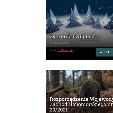
Życzenia świąteczne
23 grudnia 2021
Autor:
UMCedynia
WIĘCEJ
Rozporządzenie Wojewod
Zachodniopomorskiego nr
29/2021