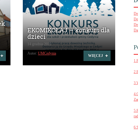
D
De
De
ek
De
EKOMIKOŁAJ – konkurs dla
Da
dzieci
14 grudnia 2021
P
Autor:
UMCedynia
WIĘCEJ
1.
2.
3.
4.
Za
5.
ra
6.