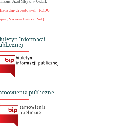
chniczna Urząd Miejski w Cedyni.
hrona danych osobowych - RODO
ajowy System e-Faktur (KSeF)
iuletyn Informacji
ublicznej
amówienia publiczne