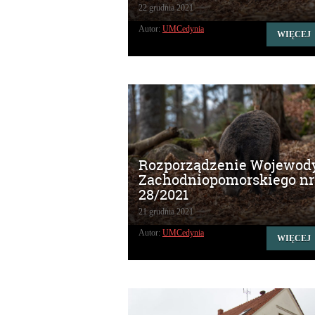
22 grudnia 2021
Autor:
UMCedynia
WIĘCEJ
Rozporządzenie Wojewod
Zachodniopomorskiego nr
28/2021
21 grudnia 2021
Autor:
UMCedynia
WIĘCEJ