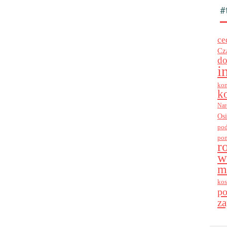
#
ce
Cz
do
i
kon
k
Nar
Os
po
po
r
w
m
kos
p
za