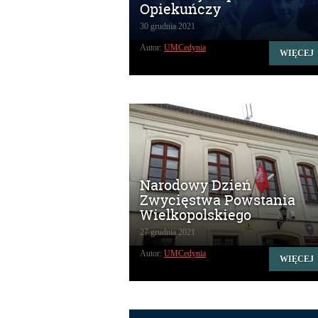
Opiekuńczy
30 grudnia 2021
Autor:
UMCedynia
WIĘCEJ
Narodowy Dzień
Zwycięstwa Powstania
Wielkopolskiego
27 grudnia 2021
Autor:
UMCedynia
WIĘCEJ