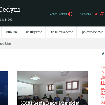
Cedyni!
Czcionka
Zmień kontrast
 91 4144 006
Muzeum
Dla turystów
Dla mieszkańców
Społecznościowe
grudzień
#
ce
Cz
do
i
kon
k
Nar
XXXI Sesja Rady Miejskiej
Os