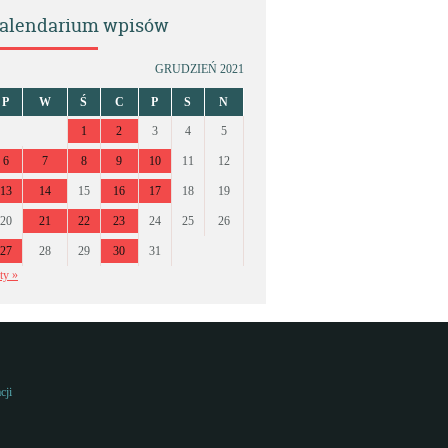
alendarium wpisów
GRUDZIEŃ 2021
P
W
Ś
C
P
S
N
1
2
3
4
5
6
7
8
9
10
11
12
13
14
15
16
17
18
19
20
21
22
23
24
25
26
27
28
29
30
31
ty »
cji