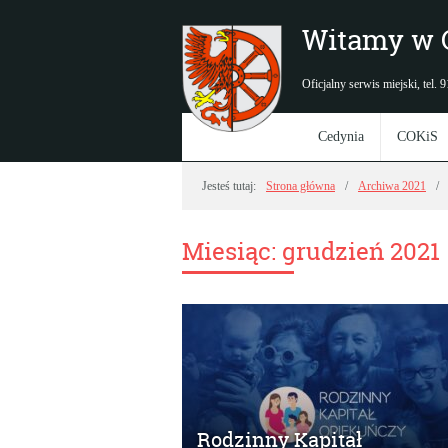
Witamy w 
Oficjalny serwis miejski, tel.
Cedynia
COKiS
Jesteś tutaj:
Strona główna
Archiwa 2021
Miesiąc:
grudzień 2021
Rodzinny Kapitał