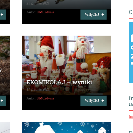
21 grudnia 2021
C
Autor:
UMCedynia
WIĘCEJ
y
EKOMIKOŁAJ – wyniki
17 grudnia 2021
I
Autor:
UMCedynia
WIĘCEJ
r
Im