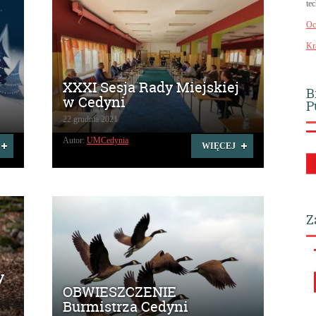
te
Oc
Kr
XXXI Sesja Rady Miejskiej
B
w Cedyni
P
22 grudnia 2021
Autor:
UMCedynia
WIĘCEJ
Z
y
OBWIESZCZENIE
Burmistrza Cedyni