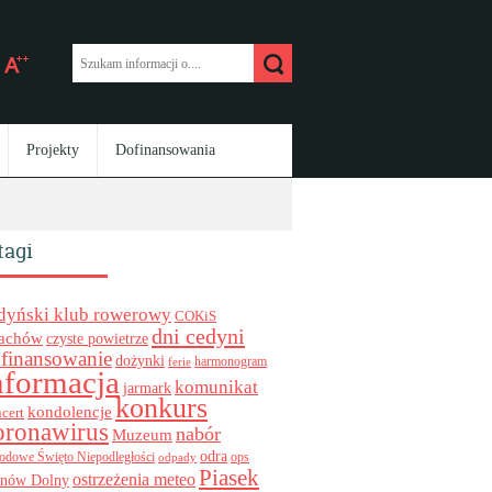
Projekty
Dofinansowania
tagi
dyński klub rowerowy
COKiS
dni cedyni
achów
czyste powietrze
finansowanie
dożynki
harmonogram
ferie
nformacja
komunikat
jarmark
konkurs
kondolencje
cert
oronawirus
nabór
Muzeum
odra
ops
odowe Święto Niepodległości
odpady
Piasek
ostrzeżenia meteo
inów Dolny