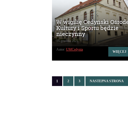
W wigilię Cedyński Ośrod
Kultury i Sportu będzie
nieczynny
16 grudnia 2021
Autor:
UMCedynia
WIĘCEJ
1
2
3
NASTEPNA STRONA