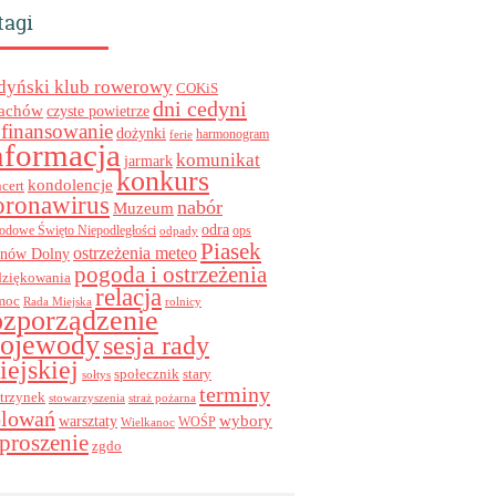
tagi
dyński klub rowerowy
COKiS
dni cedyni
achów
czyste powietrze
finansowanie
dożynki
harmonogram
ferie
nformacja
komunikat
jarmark
konkurs
kondolencje
cert
oronawirus
nabór
Muzeum
odra
ops
odowe Święto Niepodległości
odpady
Piasek
ostrzeżenia meteo
inów Dolny
pogoda i ostrzeżenia
dziękowania
relacja
moc
Rada Miejska
rolnicy
ozporządzenie
ojewody
sesja rady
iejskiej
stary
społecznik
sołtys
terminy
trzynek
stowarzyszenia
straż pożarna
olowań
wybory
warsztaty
WOŚP
Wielkanoc
proszenie
zgdo