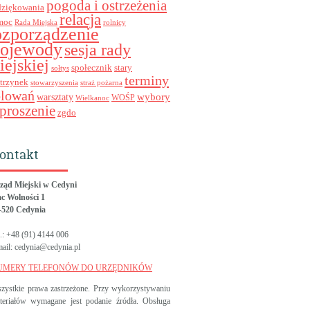
pogoda i ostrzeżenia
dziękowania
relacja
moc
Rada Miejska
rolnicy
ozporządzenie
ojewody
sesja rady
iejskiej
stary
społecznik
sołtys
terminy
trzynek
stowarzyszenia
straż pożarna
olowań
wybory
warsztaty
WOŚP
Wielkanoc
proszenie
zgdo
ontakt
ząd Miejski w Cedyni
ac Wolności 1
-520 Cedynia
l.: +48 (91) 4144 006
mail: cedynia@cedynia.pl
UMERY TELEFONÓW DO URZĘDNIKÓW
zystkie prawa zastrzeżone. Przy wykorzystywaniu
teriałów wymagane jest podanie źródła. Obsługa