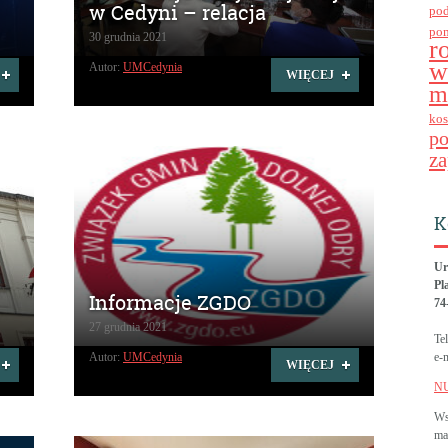
w Cedyni – relacja
po
po
30 grudnia 2021
r
w
Autor:
UMCedynia
WIĘCEJ
m
kos
p
za
K
Ur
Pl
Informacje ZGDO
74
27 grudnia 2021
Te
Autor:
UMCedynia
e-
WIĘCEJ
N
Ws
ma