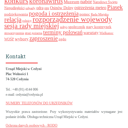
konkurs
koronawirus
nabór
Muzeum
Narodowe Święto
Piasek
ostrzeżenia meteo
odra
Osinów Dolny
ops
Niepodległości
odpady
pogoda i ostrzeżenia
podziękowania
pomoc
Rada Miejska
rozporządzenie wojewody
relacja
rolnicy
sesja rady miejskiej
stary kostrzynek
społecznik
sołtys
terminy polowań
warsztaty
stowarzyszenia
straż pożarna
Wielkanoc
zaproszenie
wybory
zgdo
WOŚP
Kontakt
Urząd Miejski w Cedyni
Plac Wolności 1
74-520 Cedynia
Tel.: +48 (91) 4144 006
e-mail: cedynia@cedynia.pl
NUMERY TELEFONÓW DO URZĘDNIKÓW
Wszystkie prawa zastrzeżone. Przy wykorzystywaniu materiałów wymagane jest
podanie źródła. Obsługa techniczna Urząd Miejski w Cedyni.
Ochrona danych osobowych - RODO