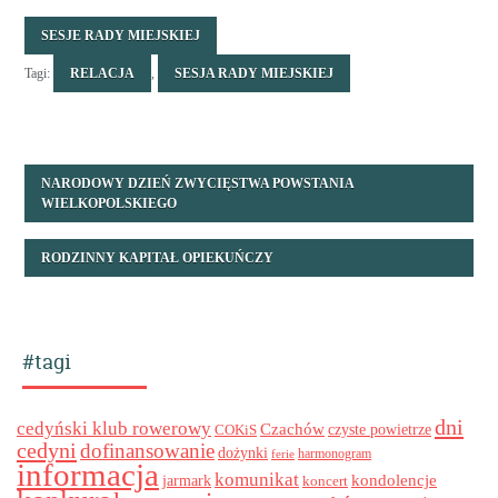
SESJE RADY MIEJSKIEJ
Tagi:
RELACJA
,
SESJA RADY MIEJSKIEJ
NARODOWY DZIEŃ ZWYCIĘSTWA POWSTANIA
WIELKOPOLSKIEGO
RODZINNY KAPITAŁ OPIEKUŃCZY
#tagi
dni
cedyński klub rowerowy
Czachów
czyste powietrze
COKiS
cedyni
dofinansowanie
dożynki
harmonogram
ferie
informacja
komunikat
kondolencje
jarmark
koncert