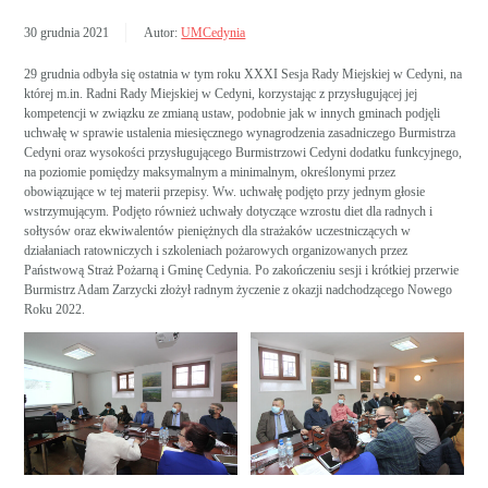
30 grudnia 2021
Autor:
UMCedynia
29 grudnia odbyła się ostatnia w tym roku XXXI Sesja Rady Miejskiej w Cedyni, na
której m.in. Radni Rady Miejskiej w Cedyni, korzystając z przysługującej jej
kompetencji w związku ze zmianą ustaw, podobnie jak w innych gminach podjęli
uchwałę w sprawie ustalenia miesięcznego wynagrodzenia zasadniczego Burmistrza
Cedyni oraz wysokości przysługującego Burmistrzowi Cedyni dodatku funkcyjnego,
na poziomie pomiędzy maksymalnym a minimalnym, określonymi przez
obowiązujące w tej materii przepisy. Ww. uchwałę podjęto przy jednym głosie
wstrzymującym. Podjęto również uchwały dotyczące wzrostu diet dla radnych i
sołtysów oraz ekwiwalentów pieniężnych dla strażaków uczestniczących w
działaniach ratowniczych i szkoleniach pożarowych organizowanych przez
Państwową Straż Pożarną i Gminę Cedynia. Po zakończeniu sesji i krótkiej przerwie
Burmistrz Adam Zarzycki złożył radnym życzenie z okazji nadchodzącego Nowego
Roku 2022.