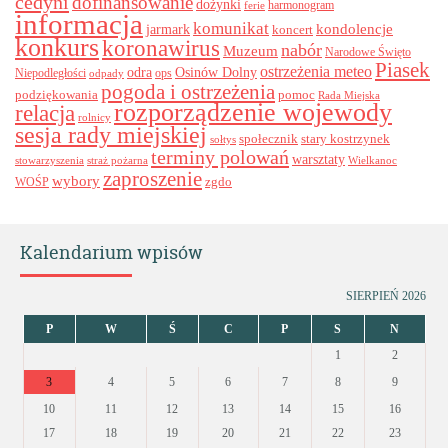
cedyni
dofinansowanie
dożynki
harmonogram
ferie
informacja
komunikat
kondolencje
jarmark
koncert
konkurs
koronawirus
nabór
Muzeum
Narodowe Święto
Piasek
ostrzeżenia meteo
odra
Osinów Dolny
ops
Niepodległości
odpady
pogoda i ostrzeżenia
podziękowania
pomoc
Rada Miejska
rozporządzenie wojewody
relacja
rolnicy
sesja rady miejskiej
stary kostrzynek
społecznik
sołtys
terminy polowań
warsztaty
stowarzyszenia
straż pożarna
Wielkanoc
zaproszenie
wybory
zgdo
WOŚP
Kalendarium wpisów
SIERPIEŃ 2026
P
W
Ś
C
P
S
N
1
2
3
4
5
6
7
8
9
10
11
12
13
14
15
16
17
18
19
20
21
22
23