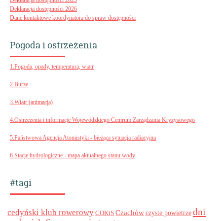
Deklaracja dostępności 2026
Dane kontaktowe koordynatora do spraw dostępności
Pogoda i ostrzeżenia
1.Pogoda, opady, temperatura, wiatr
2.Burze
3.Wiatr (animacja)
4.Ostrzeżenia i informacje Wojewódzkiego Centrum Zarządzania Kryzysowego
5.Państwowa Agencja Atomistyki - bieżąca sytuacja radiacyjna
6.Stacje hydrologiczne - mapa aktualnego stanu wody
#tagi
dni
cedyński klub rowerowy
Czachów
czyste powietrze
COKiS