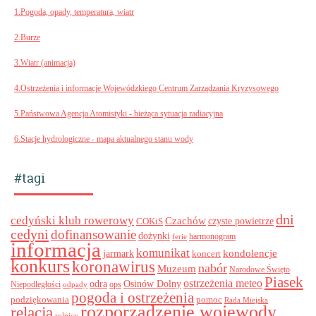
1.Pogoda, opady, temperatura, wiatr
2.Burze
3.Wiatr (animacja)
4.Ostrzeżenia i informacje Wojewódzkiego Centrum Zarządzania Kryzysowego
5.Państwowa Agencja Atomistyki - bieżąca sytuacja radiacyjna
6.Stacje hydrologiczne - mapa aktualnego stanu wody
#tagi
dni
cedyński klub rowerowy
Czachów
czyste powietrze
COKiS
cedyni
dofinansowanie
dożynki
harmonogram
ferie
informacja
komunikat
kondolencje
jarmark
koncert
konkurs
koronawirus
nabór
Muzeum
Narodowe Święto
Piasek
ostrzeżenia meteo
odra
Osinów Dolny
ops
Niepodległości
odpady
pogoda i ostrzeżenia
podziękowania
pomoc
Rada Miejska
rozporządzenie wojewody
relacja
rolnicy