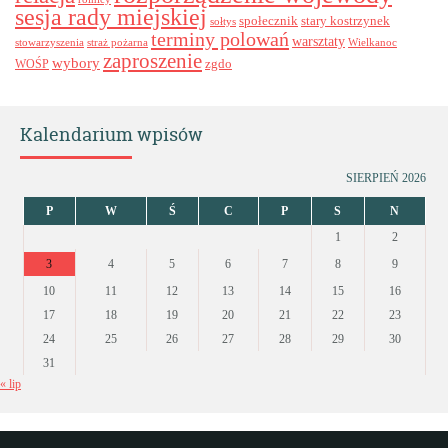
sesja rady miejskiej
stary kostrzynek
społecznik
sołtys
terminy polowań
warsztaty
stowarzyszenia
straż pożarna
Wielkanoc
zaproszenie
wybory
zgdo
WOŚP
Kalendarium wpisów
SIERPIEŃ 2026
P
W
Ś
C
P
S
N
1
2
3
4
5
6
7
8
9
10
11
12
13
14
15
16
17
18
19
20
21
22
23
24
25
26
27
28
29
30
31
« lip