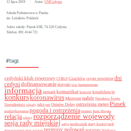
12 lipca 2019
Autor:
UMCedynia
Szkoła Podstawowa w Piasku
im. Leśników Polskich
Adres szkoły: Piasek 63B, 74-520 Cedynia
Telefon: 091 4144 721
#tagi
dni
cedyński klub rowerowy
Czachów
czyste powietrze
COKiS
cedyni
dofinansowanie
dożynki
harmonogram
ferie
informacja
komunikat
kondolencje
jarmark
koncert
konkurs
koronawirus
nabór
Muzeum
Narodowe Święto
Piasek
ostrzeżenia meteo
odra
Osinów Dolny
ops
Niepodległości
odpady
pogoda i ostrzeżenia
podziękowania
pomoc
Rada Miejska
rozporządzenie wojewody
relacja
rolnicy
sesja rady miejskiej
stary kostrzynek
społecznik
sołtys
terminy polowań
warsztaty
stowarzyszenia
straż pożarna
Wielkanoc