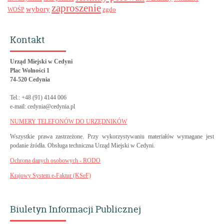
zaproszenie
wybory
zgdo
WOŚP
Kontakt
Urząd Miejski w Cedyni
Plac Wolności 1
74-520 Cedynia
Tel.: +48 (91) 4144 006
e-mail: cedynia@cedynia.pl
NUMERY TELEFONÓW DO URZĘDNIKÓW
Wszystkie prawa zastrzeżone. Przy wykorzystywaniu materiałów wymagane jest
podanie źródła. Obsługa techniczna Urząd Miejski w Cedyni.
Ochrona danych osobowych - RODO
Krajowy System e-Faktur (KSeF)
Biuletyn Informacji Publicznej