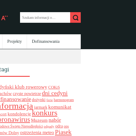
Projekty
Dofinansowania
tagi
dyński klub rowerowy
COKiS
dni cedyni
achów
czyste powietrze
finansowanie
dożynki
harmonogram
ferie
nformacja
komunikat
jarmark
konkurs
kondolencje
cert
oronawirus
nabór
Muzeum
odra
ops
odowe Święto Niepodległości
odpady
Piasek
ostrzeżenia meteo
inów Dolny