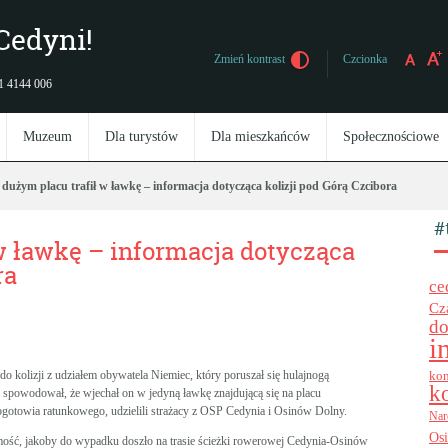
Cedyni!
Czcionka
Zmień kontrast
 91 4144 006
Muzeum
Dla turystów
Dla mieszkańców
Społecznościowe
dużym placu trafił w ławkę – informacja dotycząca kolizji pod Górą Czcibora
#
w ławkę – informacja dotycząca
ra
ce
Cz
do
i
do kolizji z udziałem obywatela Niemiec, który poruszał się hulajnogą
kon
k
 spowodował, że wjechał on w jedyną ławkę znajdującą się na placu
ogotowia ratunkowego, udzielili strażacy z OSP Cedynia i Osinów Dolny.
Nar
Os
omość, jakoby do wypadku doszło na trasie ścieżki rowerowej Cedynia-Osinów