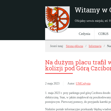
Witamy w 
Oficjalny serwis miejski, tel.
Cedynia
COKiS
Jesteś tutaj:
Strona główna
Informacja
Na 
Na dużym placu trafił 
kolizji pod Górą Czcibo
2 maja 2023
Autor:
UMCedynia
1. maja 2023 r. przy parkingu pod górą Czcibora doszło 
elektryczną. Stan, w jakim znajdował się poszkodowany
postojowym. Pierwszej pomocy, do przyjazdu karetki p
Niektóre portale informacyjne przekazały błędną wiad