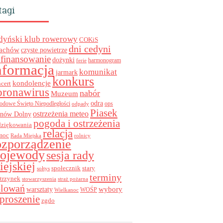
tagi
dyński klub rowerowy
COKiS
dni cedyni
achów
czyste powietrze
finansowanie
dożynki
harmonogram
ferie
nformacja
komunikat
jarmark
konkurs
kondolencje
cert
oronawirus
nabór
Muzeum
odra
ops
odowe Święto Niepodległości
odpady
Piasek
ostrzeżenia meteo
inów Dolny
pogoda i ostrzeżenia
dziękowania
relacja
moc
Rada Miejska
rolnicy
ozporządzenie
ojewody
sesja rady
iejskiej
stary
społecznik
sołtys
terminy
trzynek
stowarzyszenia
straż pożarna
olowań
wybory
warsztaty
WOŚP
Wielkanoc
proszenie
zgdo