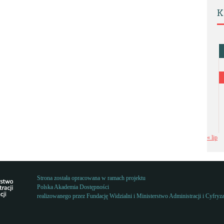
K
« lip
Strona została opracowana w ramach projektu
Polska Akademia Dostępności
realizowanego przez
Fundację Widzialni
i
Ministerstwo Administracji i Cyfryza