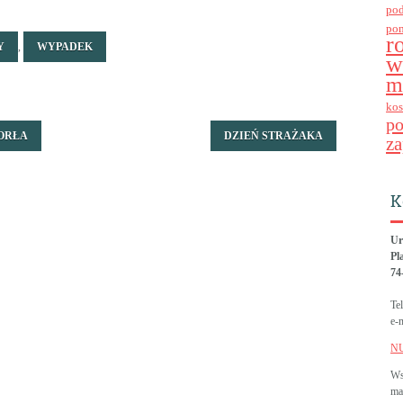
po
po
r
Y
,
WYPADEK
w
m
kos
p
 ORŁA
DZIEŃ STRAŻAKA
za
K
Ur
Pl
74
Te
e-
N
Ws
ma