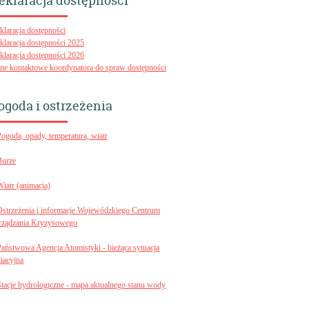
eklaracja dostępności
klaracja dostępności
klaracja dostępności 2025
klaracja dostępności 2026
ne kontaktowe koordynatora do spraw dostępności
ogoda i ostrzeżenia
Pogoda, opady, temperatura, wiatr
Burze
Wiatr (animacja)
Ostrzeżenia i informacje Wojewódzkiego Centrum
rządzania Kryzysowego
Państwowa Agencja Atomistyki - bieżąca sytuacja
diacyjna
Stacje hydrologiczne - mapa aktualnego stanu wody