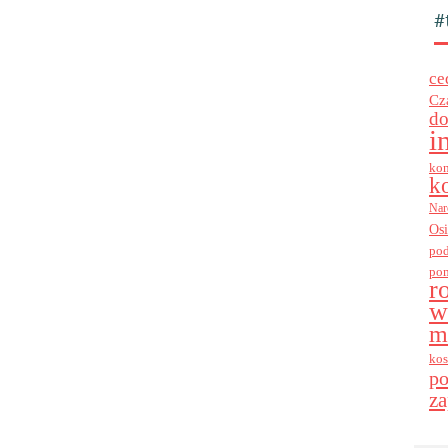
#
ce
Cz
do
i
kon
k
Nar
Os
po
po
r
w
m
kos
p
za