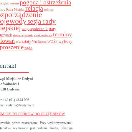
pogoda i ostrzeżenia
dziękowania
relacja
moc
Rada Miejska
rolnicy
ozporządzenie
ojewody
sesja rady
iejskiej
stary
społecznik
sołtys
terminy
trzynek
stowarzyszenia
straż pożarna
olowań
wybory
warsztaty
WOŚP
Wielkanoc
proszenie
zgdo
ontakt
ząd Miejski w Cedyni
ac Wolności 1
-520 Cedynia
l.: +48 (91) 4144 006
mail: cedynia@cedynia.pl
UMERY TELEFONÓW DO URZĘDNIKÓW
zystkie prawa zastrzeżone. Przy wykorzystywaniu
teriałów wymagane jest podanie źródła. Obsługa