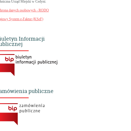
chniczna Urząd Miejski w Cedyni.
hrona danych osobowych - RODO
ajowy System e-Faktur (KSeF)
iuletyn Informacji
ublicznej
amówienia publiczne