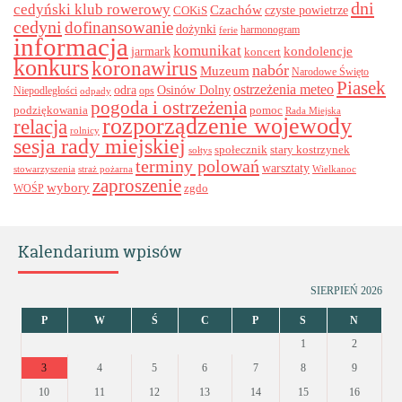
dni
cedyński klub rowerowy
Czachów
czyste powietrze
COKiS
cedyni
dofinansowanie
dożynki
harmonogram
ferie
informacja
komunikat
kondolencje
jarmark
koncert
konkurs
koronawirus
nabór
Muzeum
Narodowe Święto
Piasek
ostrzeżenia meteo
odra
Osinów Dolny
ops
Niepodległości
odpady
pogoda i ostrzeżenia
podziękowania
pomoc
Rada Miejska
rozporządzenie wojewody
relacja
rolnicy
sesja rady miejskiej
stary kostrzynek
społecznik
sołtys
terminy polowań
warsztaty
stowarzyszenia
straż pożarna
Wielkanoc
zaproszenie
wybory
zgdo
WOŚP
Kalendarium wpisów
SIERPIEŃ 2026
P
W
Ś
C
P
S
N
1
2
3
4
5
6
7
8
9
10
11
12
13
14
15
16