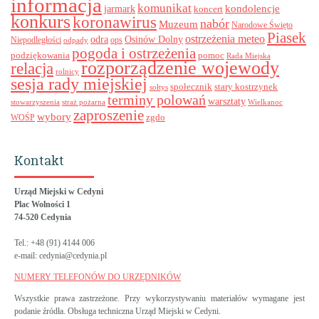
informacja
komunikat
kondolencje
jarmark
koncert
konkurs
koronawirus
nabór
Muzeum
Narodowe Święto
Piasek
ostrzeżenia meteo
odra
Osinów Dolny
ops
Niepodległości
odpady
pogoda i ostrzeżenia
podziękowania
pomoc
Rada Miejska
rozporządzenie wojewody
relacja
rolnicy
sesja rady miejskiej
stary kostrzynek
społecznik
sołtys
terminy polowań
warsztaty
stowarzyszenia
straż pożarna
Wielkanoc
zaproszenie
wybory
zgdo
WOŚP
Kontakt
Urząd Miejski w Cedyni
Plac Wolności 1
74-520 Cedynia
Tel.: +48 (91) 4144 006
e-mail: cedynia@cedynia.pl
NUMERY TELEFONÓW DO URZĘDNIKÓW
Wszystkie prawa zastrzeżone. Przy wykorzystywaniu materiałów wymagane jest
podanie źródła. Obsługa techniczna Urząd Miejski w Cedyni.