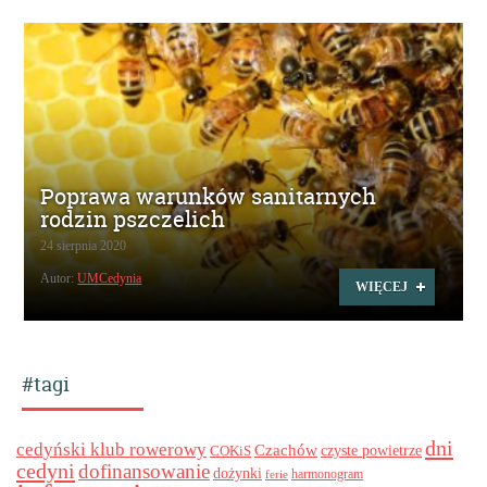
Poprawa warunków sanitarnych
rodzin pszczelich
24 sierpnia 2020
Autor:
UMCedynia
WIĘCEJ
#tagi
dni
cedyński klub rowerowy
Czachów
czyste powietrze
COKiS
cedyni
dofinansowanie
dożynki
harmonogram
ferie