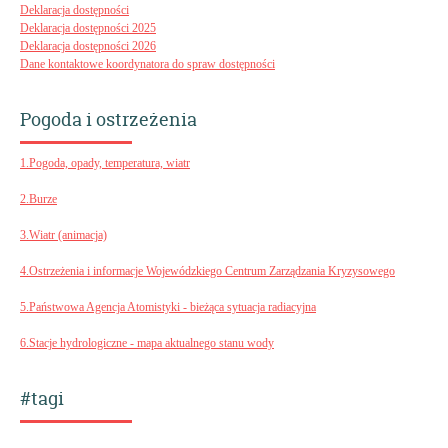
Deklaracja dostępności
Deklaracja dostępności 2025
Deklaracja dostępności 2026
Dane kontaktowe koordynatora do spraw dostępności
Pogoda i ostrzeżenia
1.Pogoda, opady, temperatura, wiatr
2.Burze
3.Wiatr (animacja)
4.Ostrzeżenia i informacje Wojewódzkiego Centrum Zarządzania Kryzysowego
5.Państwowa Agencja Atomistyki - bieżąca sytuacja radiacyjna
6.Stacje hydrologiczne - mapa aktualnego stanu wody
#tagi