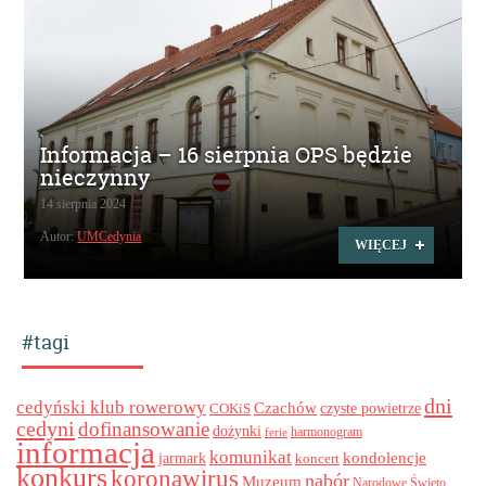
Informacja – 16 sierpnia OPS będzie
nieczynny
14 sierpnia 2024
Autor:
UMCedynia
WIĘCEJ
#tagi
dni
cedyński klub rowerowy
Czachów
czyste powietrze
COKiS
cedyni
dofinansowanie
dożynki
harmonogram
ferie
informacja
komunikat
kondolencje
jarmark
koncert
konkurs
koronawirus
nabór
Muzeum
Narodowe Święto