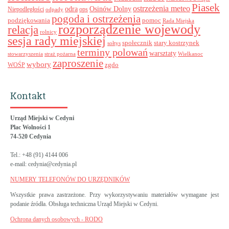
Piasek
ostrzeżenia meteo
odra
Osinów Dolny
ops
Niepodległości
odpady
pogoda i ostrzeżenia
podziękowania
pomoc
Rada Miejska
rozporządzenie wojewody
relacja
rolnicy
sesja rady miejskiej
stary kostrzynek
społecznik
sołtys
terminy polowań
warsztaty
stowarzyszenia
straż pożarna
Wielkanoc
zaproszenie
wybory
zgdo
WOŚP
Kontakt
Urząd Miejski w Cedyni
Plac Wolności 1
74-520 Cedynia
Tel.: +48 (91) 4144 006
e-mail: cedynia@cedynia.pl
NUMERY TELEFONÓW DO URZĘDNIKÓW
Wszystkie prawa zastrzeżone. Przy wykorzystywaniu materiałów wymagane jest
podanie źródła. Obsługa techniczna Urząd Miejski w Cedyni.
Ochrona danych osobowych - RODO