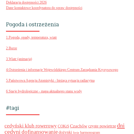
Deklaracja dostępności 2026
Dane kontaktowe koordynatora do spraw dostępności
Pogoda i ostrzeżenia
1.Pogoda, opady, temperatura, wiatr
2.Burze
3.Wiatr (animacja)
4.Ostrzeżenia i informacje Wojewódzkiego Centrum Zarządzania Kryzysowego
5.Państwowa Agencja Atomistyki - bieżąca sytuacja radiacyjna
6.Stacje hydrologiczne - mapa aktualnego stanu wody
#tagi
dni
cedyński klub rowerowy
Czachów
czyste powietrze
COKiS
cedyni
dofinansowanie
dożynki
harmonogram
ferie