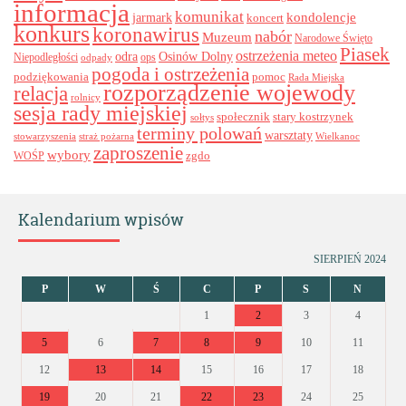
informacja
komunikat
kondolencje
jarmark
koncert
konkurs
koronawirus
nabór
Muzeum
Narodowe Święto
Piasek
ostrzeżenia meteo
odra
Osinów Dolny
ops
Niepodległości
odpady
pogoda i ostrzeżenia
podziękowania
pomoc
Rada Miejska
rozporządzenie wojewody
relacja
rolnicy
sesja rady miejskiej
stary kostrzynek
społecznik
sołtys
terminy polowań
warsztaty
stowarzyszenia
straż pożarna
Wielkanoc
zaproszenie
wybory
zgdo
WOŚP
Kalendarium wpisów
SIERPIEŃ 2024
P
W
Ś
C
P
S
N
1
2
3
4
5
6
7
8
9
10
11
12
13
14
15
16
17
18
19
20
21
22
23
24
25