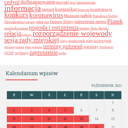
cedyni
dofinansowanie
dożynki
harmonogram
ferie
informacja
komunikat
kondolencje
jarmark
koncert
konkurs
koronawirus
nabór
Muzeum
Narodowe Święto
Piasek
ostrzeżenia meteo
odra
Osinów Dolny
ops
Niepodległości
odpady
pogoda i ostrzeżenia
podziękowania
pomoc
Rada Miejska
rozporządzenie wojewody
relacja
rolnicy
sesja rady miejskiej
stary kostrzynek
społecznik
sołtys
terminy polowań
warsztaty
stowarzyszenia
straż pożarna
Wielkanoc
zaproszenie
wybory
zgdo
WOŚP
Kalendarium wpisów
PAŹDZIERNIK 2023
P
W
Ś
C
P
S
N
1
2
3
4
5
6
7
8
9
10
11
12
13
14
15
16
17
18
19
20
21
22