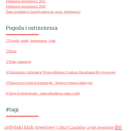
Deklaracja dostępności 2025
Deklaracja dostępności 2026
Dane kontaktowe koordynatora do spraw dostępności
Pogoda i ostrzeżenia
1.Pogoda, opady, temperatura, wiatr
2.Burze
3.Wiatr (animacja)
4.Ostrzeżenia i informacje Wojewódzkiego Centrum Zarządzania Kryzysowego
5.Państwowa Agencja Atomistyki - bieżąca sytuacja radiacyjna
6.Stacje hydrologiczne - mapa aktualnego stanu wody
#tagi
dni
cedyński klub rowerowy
Czachów
czyste powietrze
COKiS