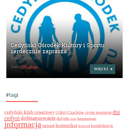
Cedyński Ośrodek Kultury i Sportu
serdecznie zaprasza
16 października 2023
Autor:
UMCedynia
WIĘCEJ
#tagi
dni
cedyński klub rowerowy
Czachów
czyste powietrze
COKiS
cedyni
dofinansowanie
dożynki
harmonogram
ferie
informacja
komunikat
kondolencje
jarmark
koncert