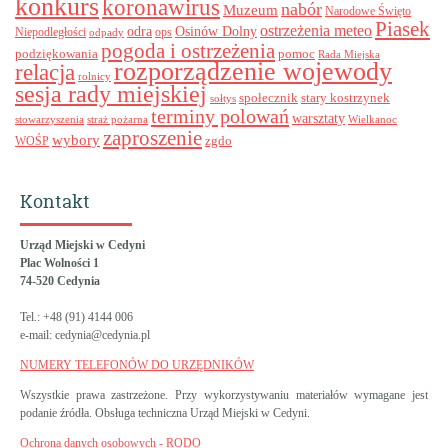
konkurs
koronawirus
nabór
Muzeum
Narodowe Święto
Piasek
ostrzeżenia meteo
odra
Osinów Dolny
ops
Niepodległości
odpady
pogoda i ostrzeżenia
podziękowania
pomoc
Rada Miejska
rozporządzenie wojewody
relacja
rolnicy
sesja rady miejskiej
stary kostrzynek
społecznik
sołtys
terminy polowań
warsztaty
stowarzyszenia
straż pożarna
Wielkanoc
zaproszenie
wybory
zgdo
WOŚP
Kontakt
Urząd Miejski w Cedyni
Plac Wolności 1
74-520 Cedynia
Tel.: +48 (91) 4144 006
e-mail: cedynia@cedynia.pl
NUMERY TELEFONÓW DO URZĘDNIKÓW
Wszystkie prawa zastrzeżone. Przy wykorzystywaniu materiałów wymagane jest
podanie źródła. Obsługa techniczna Urząd Miejski w Cedyni.
Ochrona danych osobowych - RODO