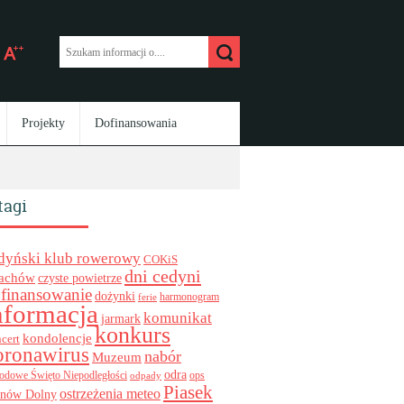
Projekty
Dofinansowania
tagi
dyński klub rowerowy
COKiS
dni cedyni
achów
czyste powietrze
finansowanie
dożynki
harmonogram
ferie
nformacja
komunikat
jarmark
konkurs
kondolencje
cert
oronawirus
nabór
Muzeum
odra
ops
odowe Święto Niepodległości
odpady
Piasek
ostrzeżenia meteo
inów Dolny