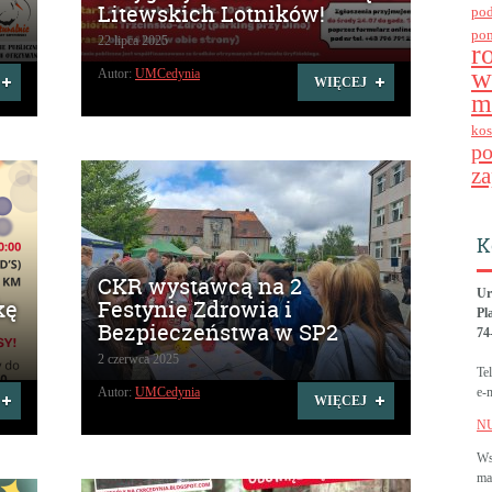
Litewskich Lotników!
po
po
22 lipca 2025
r
w
Autor:
UMCedynia
WIĘCEJ
m
kos
p
za
K
CKR wystawcą na 2
Ur
kę
Festynie Zdrowia i
Pl
Bezpieczeństwa w SP2
74
2 czerwca 2025
Te
Autor:
UMCedynia
e-
WIĘCEJ
N
Ws
ma