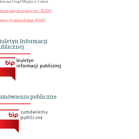
chniczna Urząd Miejski w Cedyni.
hrona danych osobowych - RODO
ajowy System e-Faktur (KSeF)
iuletyn Informacji
ublicznej
amówienia publiczne