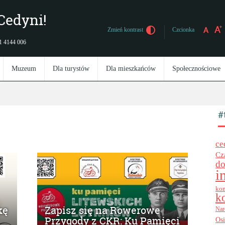
Cedyni!
Czcionka
Zmień kontrast
 91 4144 006
Muzeum
Dla turystów
Dla mieszkańców
Społecznościowe
#
ce
Cz
do
i
kon
k
kę
Zapisz się na Rowerowe
Nar
Przygody z CKR: Ku Pamięci
Os