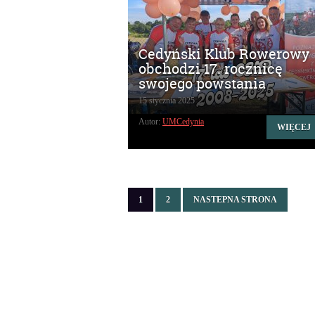
Cedyński Klub Rowerowy
obchodzi 17. rocznicę
swojego powstania
15 stycznia 2025
Autor:
UMCedynia
WIĘCEJ
1
2
NASTEPNA STRONA