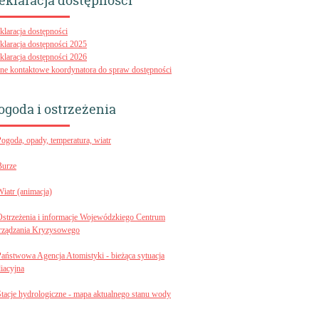
eklaracja dostępności
klaracja dostępności
klaracja dostępności 2025
klaracja dostępności 2026
ne kontaktowe koordynatora do spraw dostępności
ogoda i ostrzeżenia
Pogoda, opady, temperatura, wiatr
Burze
Wiatr (animacja)
Ostrzeżenia i informacje Wojewódzkiego Centrum
rządzania Kryzysowego
Państwowa Agencja Atomistyki - bieżąca sytuacja
diacyjna
Stacje hydrologiczne - mapa aktualnego stanu wody