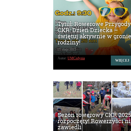
Tytuł: Rowerowe Przygody
CKR: Dzień Dziecka –
świętuj aktywnie w groni
rodziny!
23 maja 2025
Autor:
UMCedynia
WIĘCEJ
Sezon rowerowy CKR 202
rozpoczęty! Rowerzyści ni
zawiedli