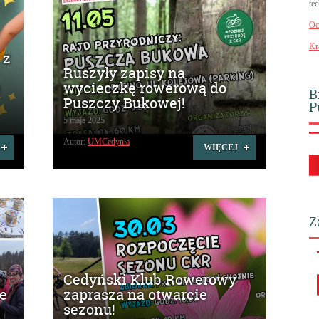
te
Oc
Kr
 z
Ruszyły zapisy na
e
wycieczkę rowerową do
B
Puszczy Bukowej!
P
5 maja 2025
Autor:
UMCedynia
WIĘCEJ
Z
5
Cedyński Klub Rowerowy
e
zaprasza na otwarcie
sezonu!