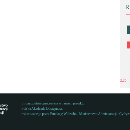
K
« lip
Strona została opracowana w ramach projektu
Polska Akademia Dostępności
realizowanego przez
Fundację Widzialni
i
Ministerstwo Administracji i Cyfryza