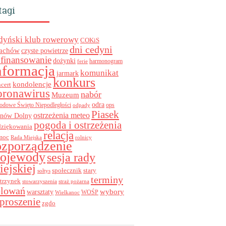
tagi
dyński klub rowerowy
COKiS
dni cedyni
achów
czyste powietrze
finansowanie
dożynki
harmonogram
ferie
nformacja
komunikat
jarmark
konkurs
kondolencje
cert
oronawirus
nabór
Muzeum
odra
ops
odowe Święto Niepodległości
odpady
Piasek
ostrzeżenia meteo
inów Dolny
pogoda i ostrzeżenia
dziękowania
relacja
moc
Rada Miejska
rolnicy
ozporządzenie
ojewody
sesja rady
iejskiej
stary
społecznik
sołtys
terminy
trzynek
stowarzyszenia
straż pożarna
olowań
wybory
warsztaty
WOŚP
Wielkanoc
proszenie
zgdo