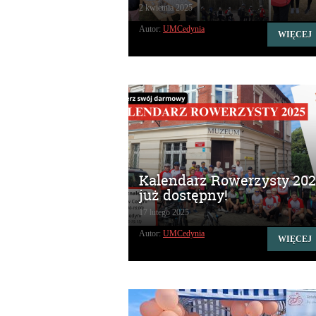
2 kwietnia 2025
Autor:
UMCedynia
WIĘCEJ
Kalendarz Rowerzysty 20
już dostępny!
17 lutego 2025
Autor:
UMCedynia
WIĘCEJ