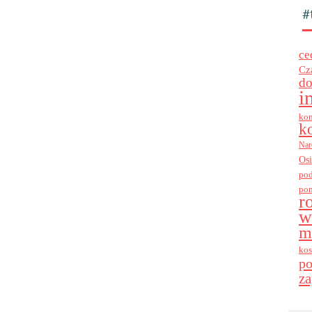
#
ce
Cz
do
i
kon
k
Nar
Os
po
po
r
w
m
kos
p
za