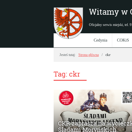
Witamy w 
Oficjalny serwis miejski, tel.
Cedynia
COKiS
Jesteś tutaj:
Strona główna
ckr
Tag:
ckr
CKR zaprasza na wyciecz
Śladami Moryńskich