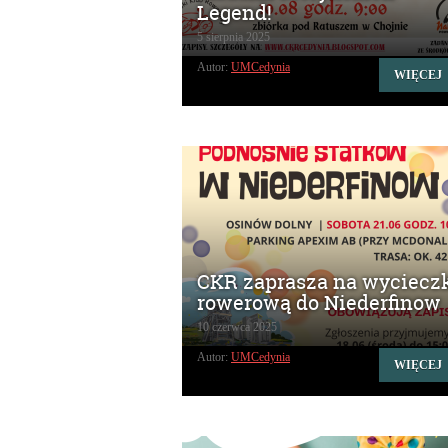
Legend!
5 sierpnia 2025
Autor:
UMCedynia
WIĘCEJ
CKR zaprasza na wyciecz
rowerową do Niederfinow
10 czerwca 2025
Autor:
UMCedynia
WIĘCEJ