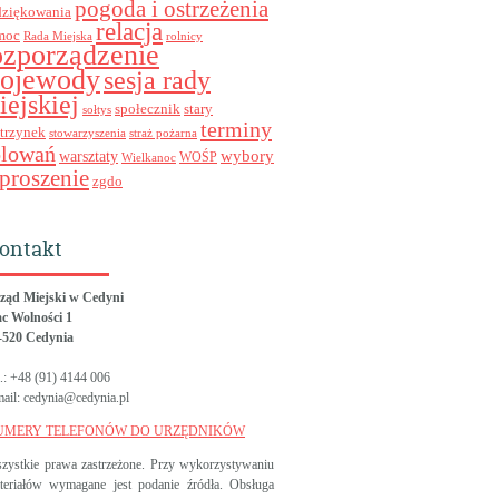
pogoda i ostrzeżenia
dziękowania
relacja
moc
Rada Miejska
rolnicy
ozporządzenie
ojewody
sesja rady
iejskiej
stary
społecznik
sołtys
terminy
trzynek
stowarzyszenia
straż pożarna
olowań
wybory
warsztaty
WOŚP
Wielkanoc
proszenie
zgdo
ontakt
ząd Miejski w Cedyni
ac Wolności 1
-520 Cedynia
l.: +48 (91) 4144 006
mail: cedynia@cedynia.pl
UMERY TELEFONÓW DO URZĘDNIKÓW
zystkie prawa zastrzeżone. Przy wykorzystywaniu
teriałów wymagane jest podanie źródła. Obsługa