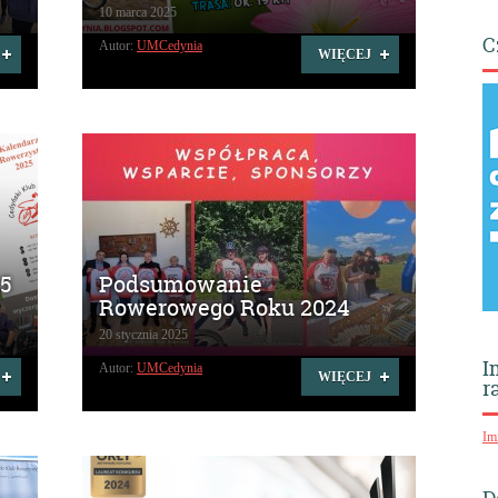
10 marca 2025
C
Autor:
UMCedynia
WIĘCEJ
25
Podsumowanie
Rowerowego Roku 2024
20 stycznia 2025
I
Autor:
UMCedynia
WIĘCEJ
r
Im