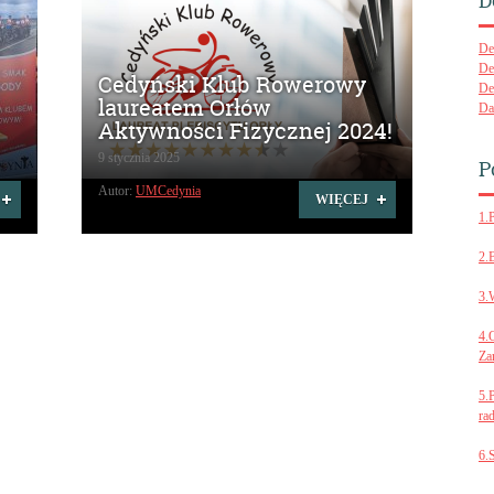
D
De
De
Cedyński Klub Rowerowy
De
laureatem Orłów
Da
Aktywności Fizycznej 2024!
9 stycznia 2025
P
Autor:
UMCedynia
WIĘCEJ
1.
2.
3.
4.
Za
5.
ra
6.