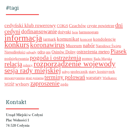
#tagi
dni
cedyński klub rowerowy
Czachów
czyste powietrze
COKiS
cedyni
dofinansowanie
dożynki
harmonogram
ferie
informacja
komunikat
kondolencje
jarmark
koncert
konkurs
koronawirus
nabór
Muzeum
Narodowe Święto
Piasek
ostrzeżenia meteo
odra
Osinów Dolny
ops
Niepodległości
odpady
pogoda i ostrzeżenia
podziękowania
pomoc
Rada Miejska
rozporządzenie wojewody
relacja
rolnicy
sesja rady miejskiej
stary kostrzynek
społecznik
sołtys
terminy polowań
warsztaty
stowarzyszenia
straż pożarna
Wielkanoc
zaproszenie
wybory
zgdo
WOŚP
Kontakt
Urząd Miejski w Cedyni
Plac Wolności 1
74-520 Cedynia