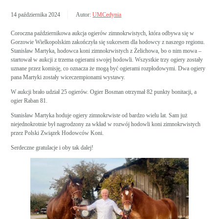
14 października 2024
Autor:
UMCedynia
Coroczna październikowa aukcja ogierów zimnokrwistych, która odbywa się w
Gorzowie Wielkopolskim zakończyła się sukcesem dla hodowcy z naszego regionu.
Stanisław Martyka, hodowca koni zimnokrwistych z Żelichowa, bo o nim mowa –
startował w aukcji z trzema ogierami swojej hodowli. Wszystkie trzy ogiery zostały
uznane przez komisję, co oznacza że mogą być ogierami rozpłodowymi. Dwa ogiery
pana Martyki zostały wiceczempionami wystawy.
W aukcji brało udział 25 ogierów. Ogier Bosman otrzymał 82 punkty bonitacji, a
ogier Raban 81.
Stanisław Martyka hoduje ogiery zimnokrwiste od bardzo wielu lat. Sam już
niejednokrotnie był nagrodzony za wkład w rozwój hodowli koni zimnokrwistych
przez Polski Związek Hodowców Koni.
Serdeczne gratulacje i oby tak dalej!