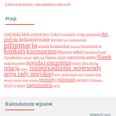
6.Stacje hydrologiczne - mapa aktualnego stanu wody
#tagi
dni
cedyński klub rowerowy
Czachów
czyste powietrze
COKiS
cedyni
dofinansowanie
dożynki
harmonogram
ferie
informacja
komunikat
kondolencje
jarmark
koncert
konkurs
koronawirus
nabór
Muzeum
Narodowe Święto
Piasek
ostrzeżenia meteo
odra
Osinów Dolny
ops
Niepodległości
odpady
pogoda i ostrzeżenia
podziękowania
pomoc
Rada Miejska
rozporządzenie wojewody
relacja
rolnicy
sesja rady miejskiej
stary kostrzynek
społecznik
sołtys
terminy polowań
warsztaty
stowarzyszenia
straż pożarna
Wielkanoc
zaproszenie
wybory
zgdo
WOŚP
Kalendarium wpisów
SIERPIEŃ 2026