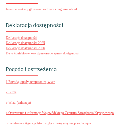
Imienne wykazy głosowań radnych i nagrania obrad
Deklaracja dostępności
Deklaracja dostępności
Deklaracja dostępności 2025
Deklaracja dostępności 2026
Dane kontaktowe koordynatora do spraw dostępności
Pogoda i ostrzeżenia
1.Pogoda, opady, temperatura, wiatr
2.Burze
3.Wiatr (animacja)
4.Ostrzeżenia i informacje Wojewódzkiego Centrum Zarządzania Kryzysowego
5.Państwowa Agencja Atomistyki - bieżąca sytuacja radiacyjna