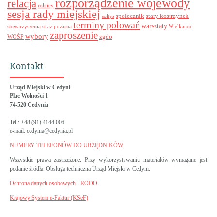
rozporządzenie wojewody
relacja
rolnicy
sesja rady miejskiej
stary kostrzynek
społecznik
sołtys
terminy polowań
warsztaty
stowarzyszenia
straż pożarna
Wielkanoc
zaproszenie
wybory
zgdo
WOŚP
Kontakt
Urząd Miejski w Cedyni
Plac Wolności 1
74-520 Cedynia
Tel.: +48 (91) 4144 006
e-mail: cedynia@cedynia.pl
NUMERY TELEFONÓW DO URZĘDNIKÓW
Wszystkie prawa zastrzeżone. Przy wykorzystywaniu materiałów wymagane jest
podanie źródła. Obsługa techniczna Urząd Miejski w Cedyni.
Ochrona danych osobowych - RODO
Krajowy System e-Faktur (KSeF)