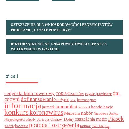
OSTRZEŻENIE DLA WNIOSKODAWCÓW I BENEFICJENTÓW
PROGRAMU „CZYSTE POWIETRZE”
ROZPORZĄDZENIE NR 1/2024 POWIATOWEGO LEKARZA
WETERYNARII W GRYFINIE
#tagi
dni
cedyński klub rowerowy
Czachów
czyste powietrze
COKiS
cedyni
dofinansowanie
dożynki
harmonogram
ferie
informacja
komunikat
kondolencje
jarmark
koncert
konkurs
koronawirus
nabór
Muzeum
Narodowe Święto
Piasek
ostrzeżenia meteo
odra
Osinów Dolny
ops
Niepodległości
odpady
pogoda i ostrzeżenia
podziękowania
pomoc
Rada Miejska