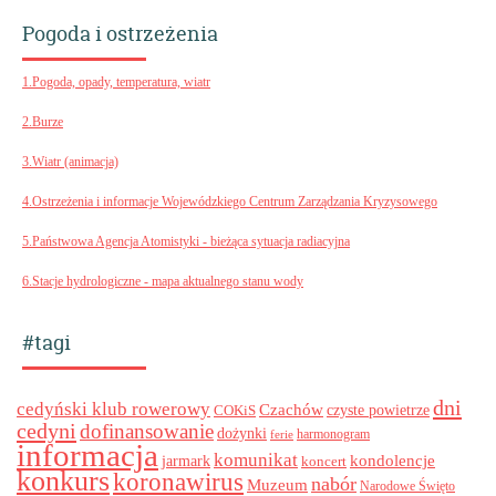
Pogoda i ostrzeżenia
1.Pogoda, opady, temperatura, wiatr
2.Burze
3.Wiatr (animacja)
4.Ostrzeżenia i informacje Wojewódzkiego Centrum Zarządzania Kryzysowego
5.Państwowa Agencja Atomistyki - bieżąca sytuacja radiacyjna
6.Stacje hydrologiczne - mapa aktualnego stanu wody
#tagi
dni
cedyński klub rowerowy
Czachów
czyste powietrze
COKiS
cedyni
dofinansowanie
dożynki
harmonogram
ferie
informacja
komunikat
kondolencje
jarmark
koncert
konkurs
koronawirus
nabór
Muzeum
Narodowe Święto