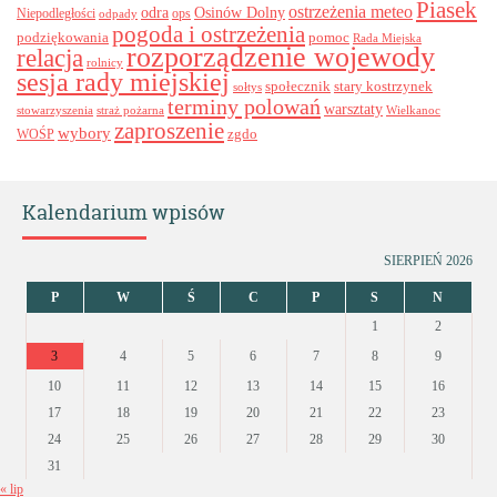
Piasek
ostrzeżenia meteo
odra
Osinów Dolny
ops
Niepodległości
odpady
pogoda i ostrzeżenia
podziękowania
pomoc
Rada Miejska
rozporządzenie wojewody
relacja
rolnicy
sesja rady miejskiej
stary kostrzynek
społecznik
sołtys
terminy polowań
warsztaty
stowarzyszenia
straż pożarna
Wielkanoc
zaproszenie
wybory
zgdo
WOŚP
Kalendarium wpisów
SIERPIEŃ 2026
P
W
Ś
C
P
S
N
1
2
3
4
5
6
7
8
9
10
11
12
13
14
15
16
17
18
19
20
21
22
23
24
25
26
27
28
29
30
31
« lip