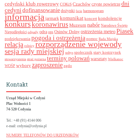
dni
cedyński klub rowerowy
Czachów
czyste powietrze
COKiS
cedyni
dofinansowanie
dożynki
harmonogram
ferie
informacja
komunikat
kondolencje
jarmark
koncert
konkurs
koronawirus
nabór
Muzeum
Narodowe Święto
Piasek
ostrzeżenia meteo
odra
Osinów Dolny
ops
Niepodległości
odpady
pogoda i ostrzeżenia
podziękowania
pomoc
Rada Miejska
rozporządzenie wojewody
relacja
rolnicy
sesja rady miejskiej
stary kostrzynek
społecznik
sołtys
terminy polowań
warsztaty
stowarzyszenia
straż pożarna
Wielkanoc
zaproszenie
wybory
zgdo
WOŚP
Kontakt
Urząd Miejski w Cedyni
Plac Wolności 1
74-520 Cedynia
Tel.: +48 (91) 4144 006
e-mail: cedynia@cedynia.pl
NUMERY TELEFONÓW DO URZĘDNIKÓW