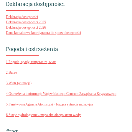
Deklaracja dostępności
Deklaracja dostępności
Deklaracja dostępności 2025
Deklaracja dostępności 2026
Dane kontaktowe koordynatora do spraw dostępności
Pogoda i ostrzeżenia
1.Pogoda, opady, temperatura, wiatr
2.Burze
3.Wiatr (animacja)
4.Ostrzeżenia i informacje Wojewódzkiego Centrum Zarządzania Kryzysowego
5.Państwowa Agencja Atomistyki - bieżąca sytuacja radiacyjna
6.Stacje hydrologiczne - mapa aktualnego stanu wody
#tagi