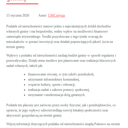
15 stycznia 2026
Autor:
UMCedynia
Podatek od nieruchomości stanowi jedno z najważniejszych źródeł dochodów
własnych gminy i ma bezpośredni, realny wpływ na możliwości finansowe
samorządu terytorialnego. Środki pozyskiwane z tego tytułu wracają do
mieszkańców w postaci inwestycji oraz działań poprawiających jakość życia na
terenie gminy.
Wpływy z podatku od nieruchomości zasilają budżet gminy w sposób regularny i
przewidywalny. Dzięki temu możliwe jest planowanie oraz realizacja kluczowych
zadań własnych, takich jak:
finansowanie oświaty, w tym szkół i przedszkoli,
utrzymanie infrastruktury komunalnej,
wsparcie kultury, sportu i rekreacji,
realizacja zadań z zakresu pomocy społecznej,
utrzymanie i modernizacja dróg gminnych.
Podatek ten płacony jest zarówno przez osoby fizyczne, jak i przedsiębiorców, co
sprawia, że jego wpływy odzwierciedlają rozwój lokalnej społeczności oraz
aktywność gospodarczą na terenie gminy.
Więcej informacji dotyczących podatku od nieruchomości znajdą Państwo na stronie