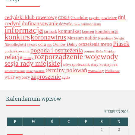
dni
cedyński klub rowerowy
Czachów
czyste powietrze
COKiS
cedyni
dofinansowanie
dożynki
harmonogram
ferie
informacja
komunikat
kondolencje
jarmark
koncert
konkurs
koronawirus
nabór
Muzeum
Narodowe Święto
Piasek
ostrzeżenia meteo
odra
Osinów Dolny
ops
Niepodległości
odpady
pogoda i ostrzeżenia
podziękowania
pomoc
Rada Miejska
rozporządzenie wojewody
relacja
rolnicy
sesja rady miejskiej
stary kostrzynek
społecznik
sołtys
terminy polowań
warsztaty
stowarzyszenia
straż pożarna
Wielkanoc
zaproszenie
wybory
zgdo
WOŚP
Kalendarium wpisów
SIERPIEŃ 2026
P
W
Ś
C
P
S
N
1
2