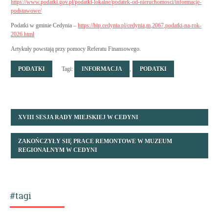
https://www.podatki.gov.pl/podatki-lokalne/podatek-od-nieruchomosci/informacje-
podstawowe/
Podatki w gminie Cedynia –
https://bip.cedynia.pl/cedynia,m,2067,podatki-na-rok-
2026.html
Artykuły powstają przy pomocy Referatu Finansowego.
PODATKI
Tagi:
INFORMACJA
,
PODATKI
XVIII SESJA RADY MIEJSKIEJ W CEDYNI
ZAKOŃCZYŁY SIĘ PRACE REMONTOWE W MUZEUM
REGIONALNYM W CEDYNI
#tagi