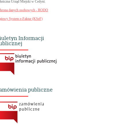
chniczna Urząd Miejski w Cedyni.
hrona danych osobowych - RODO
ajowy System e-Faktur (KSeF)
iuletyn Informacji
ublicznej
amówienia publiczne