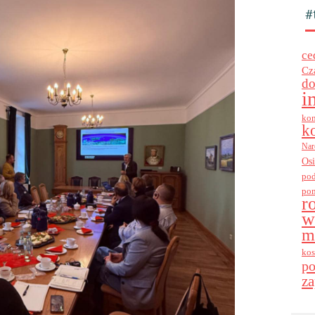
#
ce
Cz
do
i
kon
k
Nar
Os
po
po
r
w
m
kos
p
za