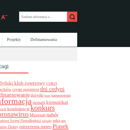
Projekty
Dofinansowania
tagi
dyński klub rowerowy
COKiS
dni cedyni
achów
czyste powietrze
finansowanie
dożynki
harmonogram
ferie
nformacja
komunikat
jarmark
konkurs
kondolencje
cert
oronawirus
nabór
Muzeum
odra
ops
odowe Święto Niepodległości
odpady
Piasek
ostrzeżenia meteo
inów Dolny