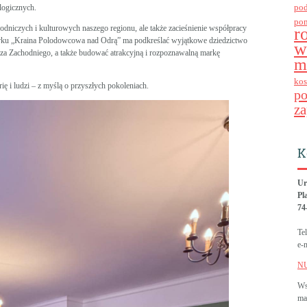
po
ologicznych.
po
odniczych i kulturowych naszego regionu, ale także zacieśnienie współpracy
r
arku „Kraina Polodowcowa nad Odrą” ma podkreślać wyjątkowe dziedzictwo
w
orza Zachodniego, a także budować atrakcyjną i rozpoznawalną markę
m
kos
ię i ludzi – z myślą o przyszłych pokoleniach.
p
za
K
Ur
Pl
74
Te
e-
N
Ws
ma