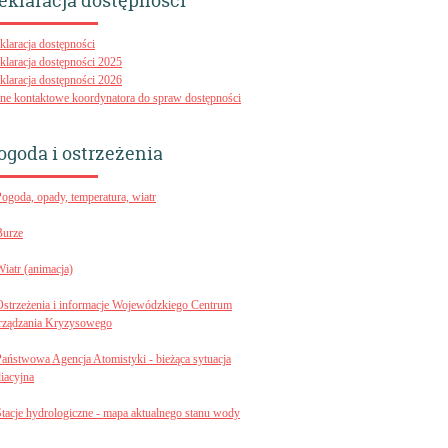
eklaracja dostępności
klaracja dostępności
klaracja dostępności 2025
klaracja dostępności 2026
ne kontaktowe koordynatora do spraw dostępności
ogoda i ostrzeżenia
Pogoda, opady, temperatura, wiatr
Burze
Wiatr (animacja)
Ostrzeżenia i informacje Wojewódzkiego Centrum
rządzania Kryzysowego
Państwowa Agencja Atomistyki - bieżąca sytuacja
diacyjna
Stacje hydrologiczne - mapa aktualnego stanu wody