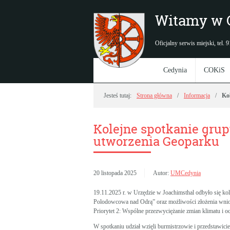
Witamy w 
Oficjalny serwis miejski, tel.
Cedynia
COKiS
Jesteś tutaj:
Strona główna
Informacja
Ko
Kolejne spotkanie grup
utworzenia Geoparku
20 listopada 2025
Autor:
UMCedynia
19.11.2025 r. w Urzędzie w Joachimsthal odbyło się ko
Polodowcowa nad Odrą” oraz możliwości złożenia wn
Priorytet 2: Wspólne przezwyciężanie zmian klimatu i o
W spotkaniu udział wzięli burmistrzowie i przedstawic