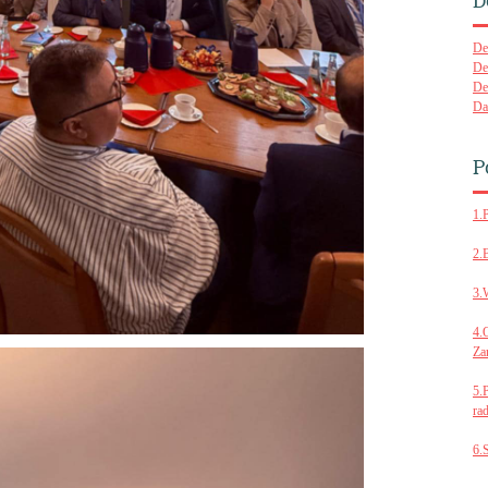
D
De
De
De
Da
P
1.
2.
3.
4.
Za
5.
ra
6.