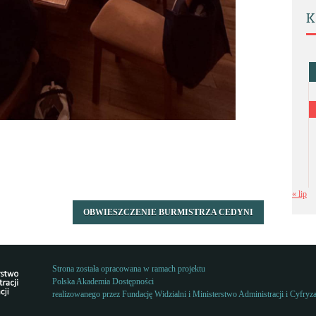
K
« lip
OBWIESZCZENIE BURMISTRZA CEDYNI
Strona została opracowana w ramach projektu
Polska Akademia Dostępności
realizowanego przez
Fundację Widzialni
i
Ministerstwo Administracji i Cyfryza