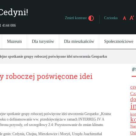
Cedyni!
Czcionka
Zmień kontrast
 91 4144 006
Muzeum
Dla turystów
Dla mieszkańców
Społecznościowe
lejne spotkanie grupy roboczej poświęcone idei utworzenia Geoparku
#
y roboczej poświęcone idei
ce
Cz
do
i
lejne spotkanie grupy roboczej poświęcone idei utworzenia Geoparku „Kraina
kon
k
iosku o dofinansowanie ww. przedsięwzięcia w ramach INTERREG IV A
chrona przyrody, cel szczegółowy 2.4: Przystosowanie do zmian klimatu.
Nar
Os
iele gmin: Cedynia, Chojna, Mieszkowice i Moryń, Urzędu Joachimsthal