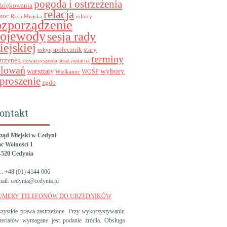
pogoda i ostrzeżenia
dziękowania
relacja
moc
Rada Miejska
rolnicy
ozporządzenie
ojewody
sesja rady
iejskiej
stary
społecznik
sołtys
terminy
trzynek
stowarzyszenia
straż pożarna
olowań
wybory
warsztaty
WOŚP
Wielkanoc
proszenie
zgdo
ontakt
ząd Miejski w Cedyni
ac Wolności 1
-520 Cedynia
l.: +48 (91) 4144 006
mail: cedynia@cedynia.pl
UMERY TELEFONÓW DO URZĘDNIKÓW
zystkie prawa zastrzeżone. Przy wykorzystywaniu
teriałów wymagane jest podanie źródła. Obsługa