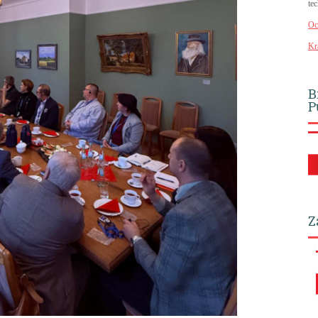
te
Oc
Kr
B
P
Z