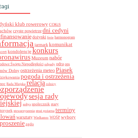
tagi
dyński klub rowerowy
COKiS
dni cedyni
achów
czyste powietrze
finansowanie
dożynki
harmonogram
ferie
nformacja
komunikat
jarmark
konkurs
kondolencje
cert
oronawirus
nabór
Muzeum
odra
ops
odowe Święto Niepodległości
odpady
Piasek
ostrzeżenia meteo
inów Dolny
pogoda i ostrzeżenia
dziękowania
relacja
moc
Rada Miejska
rolnicy
ozporządzenie
ojewody
sesja rady
iejskiej
stary
społecznik
sołtys
terminy
trzynek
stowarzyszenia
straż pożarna
olowań
wybory
warsztaty
WOŚP
Wielkanoc
proszenie
zgdo