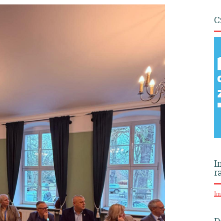
C
I
r
Im