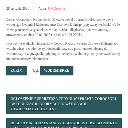
28 stycznia 2025
Autor:
UMCedynia
Zakład Gospodarki Komunalnej i Mieszkaniowej informuje odbiorców wody z
wodociągu Cedynia i Radostów oraz Osinowa Dolnego (dotyczy tylko ścieków), że
w związku ze zmianą stawki za wodę i ścieki, odbędzie się spis wodomierzy
prowadzony od dnia 29.01.2025 r. do dnia 31.01.2025 r.
Prosimy wszystkich mieszkańców Cedyni, Radostowa oraz Osinowa Dolnego aby
w dniu odczytu wodomierzy udostępnili naszemu pracownikowi dostęp do
wodomierzy, a w przypadku gdy kogoś nie będzie w domu prosimy zostawić kartkę
lub podać odczyty telefonicznie.
ZGKIM
Tagi:
WODOMIERZE
OGŁOSZENIE BURMISTRZA CEDYNI W SPRAWIE COROCZNEJ
AKTUALIZACJI INFORMACJI O WYROBACH
ZAWIERAJĄCYCH AZBEST
REGULAMIN KORZYSTANIA Z OGÓLNODOSTĘPNEGO PUNKTU