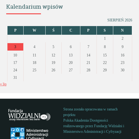
Kalendarium wpisów
SIERPIEŃ 2026
P
W
Ś
C
P
S
N
1
2
3
4
5
6
7
8
9
10
11
12
13
14
15
16
17
18
19
20
21
22
23
24
25
26
27
28
29
30
31
« lip
Strona została opracowana w ramach
projektu
Polska Akademia Dostępności
realizowanego przez
Fundację Widzialni
i
Ministerstwo Administracji i Cyfryzacji