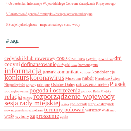
4.Ostrzeżenia i informacje Wojewódzkiego Centrum Zarządzania Kryzysowego
5.Państwowa Agencja Atomistyki - bieżąca sytuacja radiacyjna
6.Stacje hydrologiczne - mapa aktualnego stanu wody
#tagi
dni
cedyński klub rowerowy
Czachów
czyste powietrze
COKiS
cedyni
dofinansowanie
dożynki
harmonogram
ferie
informacja
komunikat
kondolencje
jarmark
koncert
konkurs
koronawirus
nabór
Muzeum
Narodowe Święto
Piasek
ostrzeżenia meteo
odra
Osinów Dolny
ops
Niepodległości
odpady
pogoda i ostrzeżenia
podziękowania
pomoc
Rada Miejska
rozporządzenie wojewody
relacja
rolnicy
sesja rady miejskiej
stary kostrzynek
społecznik
sołtys
terminy polowań
warsztaty
stowarzyszenia
straż pożarna
Wielkanoc
zaproszenie
wybory
zgdo
WOŚP