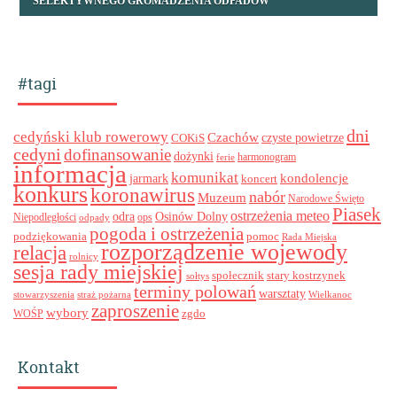
SELEKTYWNEGO GROMADZENIA ODPADÓW
#tagi
dni
cedyński klub rowerowy
Czachów
czyste powietrze
COKiS
cedyni
dofinansowanie
dożynki
harmonogram
ferie
informacja
komunikat
kondolencje
jarmark
koncert
konkurs
koronawirus
nabór
Muzeum
Narodowe Święto
Piasek
ostrzeżenia meteo
odra
Osinów Dolny
ops
Niepodległości
odpady
pogoda i ostrzeżenia
podziękowania
pomoc
Rada Miejska
rozporządzenie wojewody
relacja
rolnicy
sesja rady miejskiej
stary kostrzynek
społecznik
sołtys
terminy polowań
warsztaty
stowarzyszenia
straż pożarna
Wielkanoc
zaproszenie
wybory
zgdo
WOŚP
Kontakt