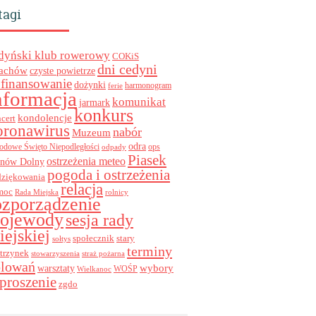
tagi
dyński klub rowerowy
COKiS
dni cedyni
achów
czyste powietrze
finansowanie
dożynki
harmonogram
ferie
nformacja
komunikat
jarmark
konkurs
kondolencje
cert
oronawirus
nabór
Muzeum
odra
ops
odowe Święto Niepodległości
odpady
Piasek
ostrzeżenia meteo
inów Dolny
pogoda i ostrzeżenia
dziękowania
relacja
moc
Rada Miejska
rolnicy
ozporządzenie
ojewody
sesja rady
iejskiej
stary
społecznik
sołtys
terminy
trzynek
stowarzyszenia
straż pożarna
olowań
wybory
warsztaty
WOŚP
Wielkanoc
proszenie
zgdo