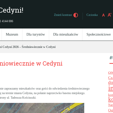
Cedyni!
Czcionka
Zmień kontrast
 91 4144 006
Muzeum
Dla turystów
Dla mieszkańców
Społecznościowe
i Cedyni 2026 – Średniowiecznie w Cedyni
#
dniowiecznie w Cedyni
ce
Cz
do
i
nie zapraszamy mieszkańców oraz gości do odwiedzenia średniowiecznego
ię na terenie miasta Cedynia, na polanie naprzeciwko basenu miejskiego.
kon
trony ul. Tadeusza Kościuszki.
k
Nar
Os