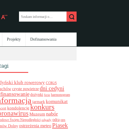
Projekty
Dofinansowania
tagi
dyński klub rowerowy
COKiS
dni cedyni
achów
czyste powietrze
finansowanie
dożynki
harmonogram
ferie
nformacja
komunikat
jarmark
konkurs
kondolencje
cert
oronawirus
nabór
Muzeum
odra
ops
odowe Święto Niepodległości
odpady
Piasek
ostrzeżenia meteo
inów Dolny