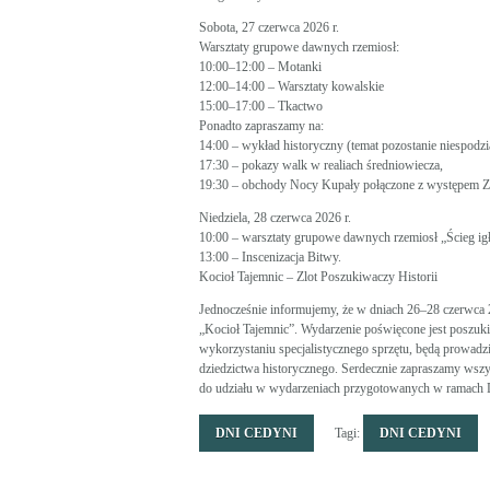
Sobota, 27 czerwca 2026 r.
Warsztaty grupowe dawnych rzemiosł:
10:00–12:00 – Motanki
12:00–14:00 – Warsztaty kowalskie
15:00–17:00 – Tkactwo
Ponadto zapraszamy na:
14:00 – wykład historyczny (temat pozostanie niespodzi
17:30 – pokazy walk w realiach średniowiecza,
19:30 – obchody Nocy Kupały połączone z występem 
Niedziela, 28 czerwca 2026 r.
10:00 – warsztaty grupowe dawnych rzemiosł „Ścieg ig
13:00 – Inscenizacja Bitwy.
Kocioł Tajemnic – Zlot Poszukiwaczy Historii
Jednocześnie informujemy, że w dniach 26–28 czerwca 20
„Kocioł Tajemnic”. Wydarzenie poświęcone jest poszuki
wykorzystaniu specjalistycznego sprzętu, będą prowadzi
dziedzictwa historycznego. Serdecznie zapraszamy wszy
do udziału w wydarzeniach przygotowanych w ramach 
DNI CEDYNI
Tagi:
DNI CEDYNI