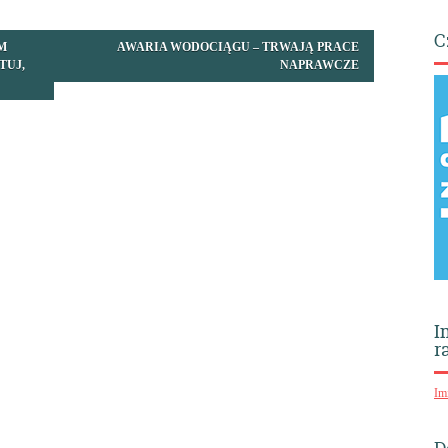
C
M
AWARIA WODOCIĄGU – TRWAJĄ PRACE
TUJ,
NAPRAWCZE
I
r
Im