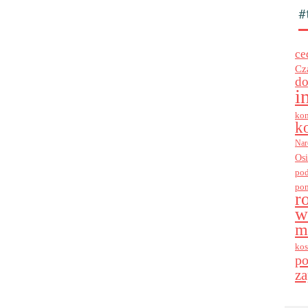
#
ce
Cz
do
i
kon
k
Nar
Os
po
po
r
w
m
kos
p
za