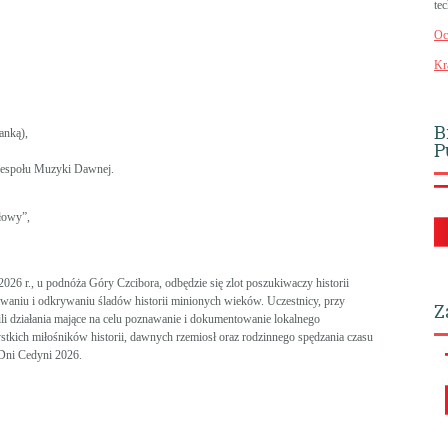
te
Oc
Kr
B
anką),
P
Zespołu Muzyki Dawnej.
łowy”,
26 r., u podnóża Góry Czcibora, odbędzie się zlot poszukiwaczy historii
waniu i odkrywaniu śladów historii minionych wieków. Uczestnicy, przy
Z
li działania mające na celu poznawanie i dokumentowanie lokalnego
stkich miłośników historii, dawnych rzemiosł oraz rodzinnego spędzania czasu
Dni Cedyni 2026.