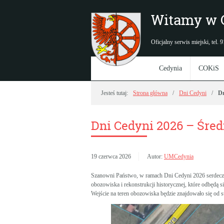
Witamy w 
Oficjalny serwis miejski, tel.
Cedynia
COKiS
Jesteś tutaj:
Strona główna
Dni Cedyni
Dn
Dni Cedyni 2026 – Śre
19 czerwca 2026
Autor:
UMCedynia
Szanowni Państwo, w ramach Dni Cedyni 2026 serdecz
obozowiska i rekonstrukcji historycznej, które odbędą s
Wejście na teren obozowiska będzie znajdowało się od s