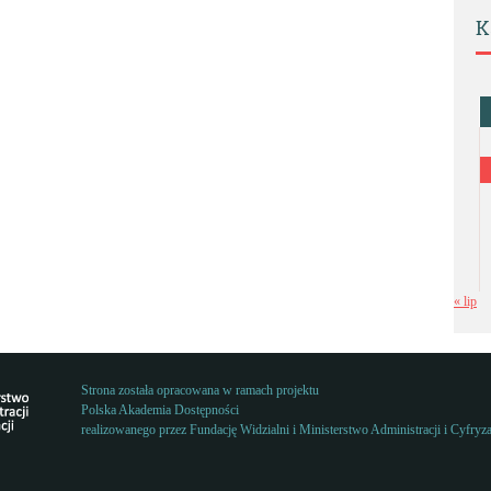
K
« lip
Strona została opracowana w ramach projektu
Polska Akademia Dostępności
realizowanego przez
Fundację Widzialni
i
Ministerstwo Administracji i Cyfryza