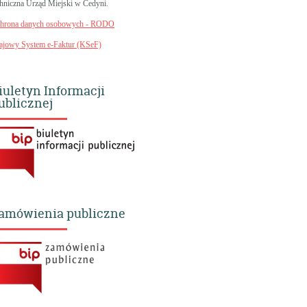
chniczna Urząd Miejski w Cedyni.
hrona danych osobowych - RODO
ajowy System e-Faktur (KSeF)
iuletyn Informacji
ublicznej
amówienia publiczne