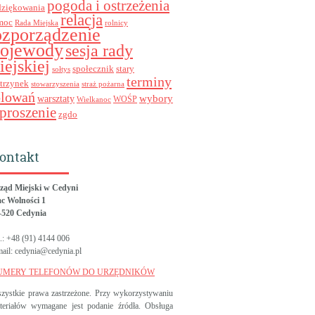
pogoda i ostrzeżenia
dziękowania
relacja
moc
Rada Miejska
rolnicy
ozporządzenie
ojewody
sesja rady
iejskiej
stary
społecznik
sołtys
terminy
trzynek
stowarzyszenia
straż pożarna
olowań
wybory
warsztaty
WOŚP
Wielkanoc
proszenie
zgdo
ontakt
ząd Miejski w Cedyni
ac Wolności 1
-520 Cedynia
l.: +48 (91) 4144 006
mail: cedynia@cedynia.pl
UMERY TELEFONÓW DO URZĘDNIKÓW
zystkie prawa zastrzeżone. Przy wykorzystywaniu
teriałów wymagane jest podanie źródła. Obsługa