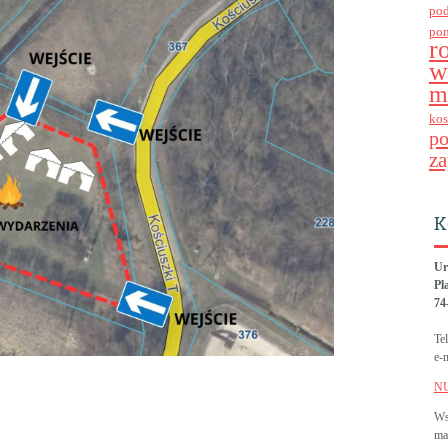
po
po
r
w
m
kos
p
za
K
Ur
Pl
74
Te
e-
N
Ws
ma