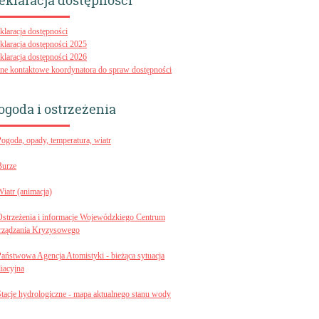
eklaracja dostępności
klaracja dostępności
klaracja dostępności 2025
klaracja dostępności 2026
ne kontaktowe koordynatora do spraw dostępności
ogoda i ostrzeżenia
Pogoda, opady, temperatura, wiatr
Burze
Wiatr (animacja)
Ostrzeżenia i informacje Wojewódzkiego Centrum
rządzania Kryzysowego
Państwowa Agencja Atomistyki - bieżąca sytuacja
diacyjna
Stacje hydrologiczne - mapa aktualnego stanu wody