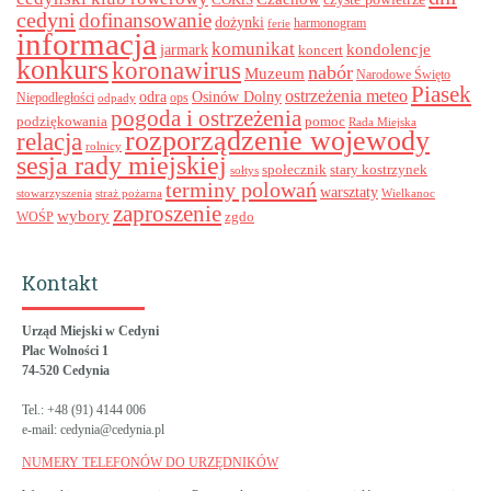
cedyni
dofinansowanie
dożynki
harmonogram
ferie
informacja
komunikat
kondolencje
jarmark
koncert
konkurs
koronawirus
nabór
Muzeum
Narodowe Święto
Piasek
ostrzeżenia meteo
odra
Osinów Dolny
ops
Niepodległości
odpady
pogoda i ostrzeżenia
podziękowania
pomoc
Rada Miejska
rozporządzenie wojewody
relacja
rolnicy
sesja rady miejskiej
stary kostrzynek
społecznik
sołtys
terminy polowań
warsztaty
stowarzyszenia
straż pożarna
Wielkanoc
zaproszenie
wybory
zgdo
WOŚP
Kontakt
Urząd Miejski w Cedyni
Plac Wolności 1
74-520 Cedynia
Tel.: +48 (91) 4144 006
e-mail: cedynia@cedynia.pl
NUMERY TELEFONÓW DO URZĘDNIKÓW