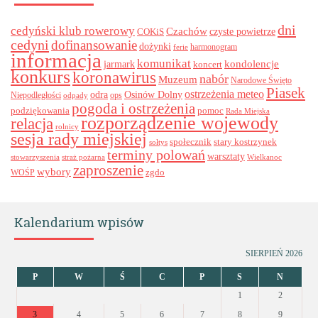
dni
cedyński klub rowerowy
Czachów
czyste powietrze
COKiS
cedyni
dofinansowanie
dożynki
harmonogram
ferie
informacja
komunikat
kondolencje
jarmark
koncert
konkurs
koronawirus
nabór
Muzeum
Narodowe Święto
Piasek
ostrzeżenia meteo
odra
Osinów Dolny
ops
Niepodległości
odpady
pogoda i ostrzeżenia
podziękowania
pomoc
Rada Miejska
rozporządzenie wojewody
relacja
rolnicy
sesja rady miejskiej
stary kostrzynek
społecznik
sołtys
terminy polowań
warsztaty
stowarzyszenia
straż pożarna
Wielkanoc
zaproszenie
wybory
zgdo
WOŚP
Kalendarium wpisów
SIERPIEŃ 2026
P
W
Ś
C
P
S
N
1
2
3
4
5
6
7
8
9