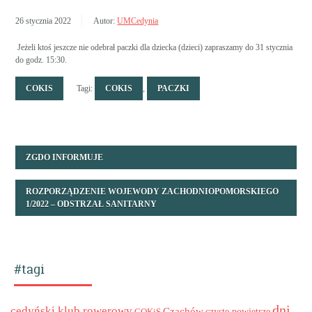
26 stycznia 2022
Autor:
UMCedynia
Jeżeli ktoś jeszcze nie odebrał paczki dla dziecka (dzieci) zapraszamy do 31 stycznia
do godz. 15:30.
COKIS
Tagi:
COKIS
,
PACZKI
ZGDO INFORMUJE
ROZPORZĄDZENIE WOJEWODY ZACHODNIOPOMORSKIEGO
1/2022 – ODSTRZAŁ SANITARNY
#tagi
dni
cedyński klub rowerowy
Czachów
czyste powietrze
COKiS