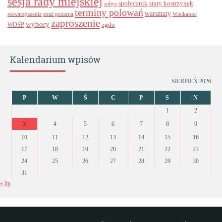
sesja rady miejskiej
stary kostrzynek
społecznik
sołtys
terminy polowań
warsztaty
stowarzyszenia
straż pożarna
Wielkanoc
zaproszenie
wybory
zgdo
WOŚP
Kalendarium wpisów
SIERPIEŃ 2026
P
W
Ś
C
P
S
N
1
2
3
4
5
6
7
8
9
10
11
12
13
14
15
16
17
18
19
20
21
22
23
24
25
26
27
28
29
30
31
« lip