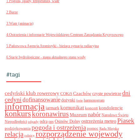
1.Pogoda, opady, temperatura, wiatr
2.Burze
3.Wiatr (animacja)
4.Ostrzeżenia i informacje Wojewódzkiego Centrum Zarządzania Kryzysowego
5.Państwowa Agencja Atomistyki - bieżąca sytuacja radiacyjna
6.Stacje hydrologiczne - mapa aktualnego stanu wody
#tagi
dni
cedyński klub rowerowy
Czachów
czyste powietrze
COKiS
cedyni
dofinansowanie
dożynki
harmonogram
ferie
informacja
komunikat
kondolencje
jarmark
koncert
konkurs
koronawirus
nabór
Muzeum
Narodowe Święto
Piasek
ostrzeżenia meteo
odra
Osinów Dolny
ops
Niepodległości
odpady
pogoda i ostrzeżenia
podziękowania
pomoc
Rada Miejska
rozporządzenie wojewody
relacja
rolnicy