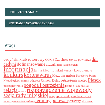
FERIE 2024 PLAKATY
SPOTKANIE NOWOROCZNE 2024
#tagi
dni
cedyński klub rowerowy
Czachów
czyste powietrze
COKiS
cedyni
dofinansowanie
dożynki
harmonogram
ferie
informacja
komunikat
kondolencje
jarmark
koncert
konkurs
koronawirus
nabór
Muzeum
Narodowe Święto
Piasek
ostrzeżenia meteo
odra
Osinów Dolny
ops
Niepodległości
odpady
pogoda i ostrzeżenia
podziękowania
pomoc
Rada Miejska
rozporządzenie wojewody
relacja
rolnicy
sesja rady miejskiej
stary kostrzynek
społecznik
sołtys
terminy polowań
warsztaty
stowarzyszenia
straż pożarna
Wielkanoc