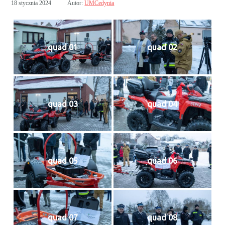
18 stycznia 2024
Autor:
UMCedynia
quad 01
quad 02
quad 03
quad 04
quad 05
quad 06
quad 07
quad 08