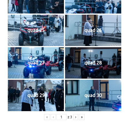
quad 25
quad 26
quad 27
quad 28
quad 29
quad 30
«
‹
z
3
›
»