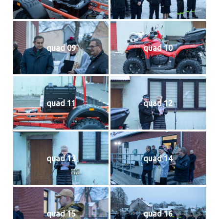
quad 09
quad 10
quad 11
quad 12
quad 13
quad 14
quad 15
quad 16