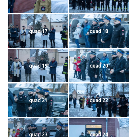
quad 17
quad 18
quad 19
quad 20
quad 21
quad 22
quad 23
quad 24