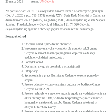
23 marca 2021
Autor:
UMCedynia
Na podstawie art. 20 ust. 3 ustawy z dnia 8 marca 1990 r. o samorządzie gminnym
(Dz. U. z 2020 r. poz. 713, 1378) zwołuję XXV Sesję Rady Miejskiej w Cedyni na
dzień 30 marca 2021 r. (wtorek) na godzinę 15:00, która odbędzie się w sali Zespołu
Szkolno- Przedszkolnego w Cedyni, ul. Mieszka I 21, 74-520 Cedynia.
Sesja odbędzie się zgodnie z obowiązującymi zasadami reżimu sanitarnego.
Porządek obrad
Otwarcie obrad, sprawdzenie obecności.
Wręczenie przyznanych stypendiów dla uczniów szkół gminy
Cedynia w ramach lokalnego programu wspierania edukacji
uzdolnionych dzieci i młodzieży .
Porządek obrad.
Dyskusja i uwagi do protokołu z ostatniej sesji.
Interpelacje.
Sprawozdanie z pracy Burmistrza Cedyni w okresie pomiędzy
sesjami.
Projekt uchwały w sprawie zmiany budżetu i w budżecie Gminy
Cedynia na rok 2021..
Projekt uchwały w sprawie wyrażenia zgody na wydzierżawienie na
okres dłuższy niż 3 lata, w drodze bezprzetargowej nieruchomości
komunalnej należącej do zasobu Gminy Cedynia położonej w
obrębie Lubiechów Górny.
Projekt uchwały w sprawie wyrażenia zgody na wydzierżawienie na