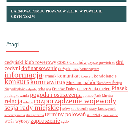
DARMOWA POMOC PRAWNA W 2021 R .W POWIECIE
GRYFIŃSKIM
#tagi
dni
cedyński klub rowerowy
Czachów
czyste powietrze
COKiS
cedyni
dofinansowanie
dożynki
harmonogram
ferie
informacja
komunikat
kondolencje
jarmark
koncert
konkurs
koronawirus
nabór
Muzeum
Narodowe Święto
Piasek
ostrzeżenia meteo
odra
Osinów Dolny
ops
Niepodległości
odpady
pogoda i ostrzeżenia
podziękowania
pomoc
Rada Miejska
rozporządzenie wojewody
relacja
rolnicy
sesja rady miejskiej
stary kostrzynek
społecznik
sołtys
terminy polowań
warsztaty
stowarzyszenia
straż pożarna
Wielkanoc
zaproszenie
wybory
zgdo
WOŚP