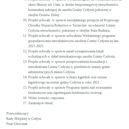
okres dłuższy niż 3 lata, w drodze bezprzetargowej nieruchomości
komunalnej należącej do zasobu Gminy Cedynia położonej w
obrębie Osinów Dolny.
Projekt uchwały w sprawie nieodpłatnego przejęcia od Krajowego
Ośrodka Wsparcia Rolnictwa w Szczecinie na własność Gminy
Cedynia nieruchomości, położonej w obrębie Stara Rudnica,
Projekt uchwały w sprawie uchwalenia Wieloletniego programu
gospodarowania mieszkaniowym zasobem Gminy Cedynia na lata
2021-2025
Projekt uchwały w sprawie zasad wynajmowania lokali
wchodzących w skład mieszkaniowego zasobu Gminy Cedynia.
Projekt uchwały w sprawie przeprowadzenia konsultacji z
mieszkańcami Gminy Cedynia w przedmiocie zmiany granic
administracyjnych miasta Cedynia.
Projekt uchwały w sprawie wykazu kąpielisk oraz sezonu
kąpielowego na terenie gminy Cedynia w roku 2021.
Projekt uchwały w sprawie Programu opieki nad zwierzętami
bezdomnymi oraz zapobiegania bezdomności zwierząt.
Wolne wnioski i zapytania.
Zamknięcie obrad.
Przewodniczący
Rady Miejskiej w Cedyni
Piotr Głowniak