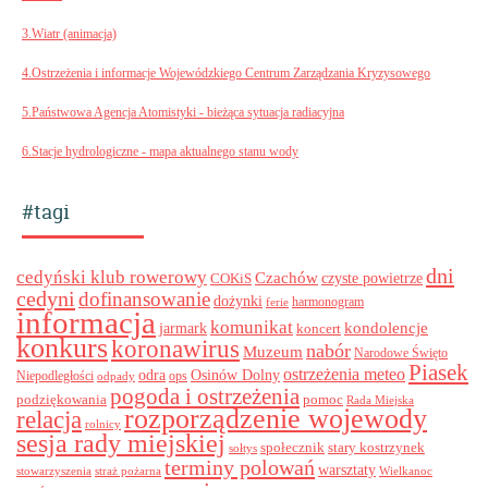
3.Wiatr (animacja)
4.Ostrzeżenia i informacje Wojewódzkiego Centrum Zarządzania Kryzysowego
5.Państwowa Agencja Atomistyki - bieżąca sytuacja radiacyjna
6.Stacje hydrologiczne - mapa aktualnego stanu wody
#tagi
dni
cedyński klub rowerowy
Czachów
czyste powietrze
COKiS
cedyni
dofinansowanie
dożynki
harmonogram
ferie
informacja
komunikat
kondolencje
jarmark
koncert
konkurs
koronawirus
nabór
Muzeum
Narodowe Święto
Piasek
ostrzeżenia meteo
odra
Osinów Dolny
ops
Niepodległości
odpady
pogoda i ostrzeżenia
podziękowania
pomoc
Rada Miejska
rozporządzenie wojewody
relacja
rolnicy
sesja rady miejskiej
stary kostrzynek
społecznik
sołtys
terminy polowań
warsztaty
stowarzyszenia
straż pożarna
Wielkanoc