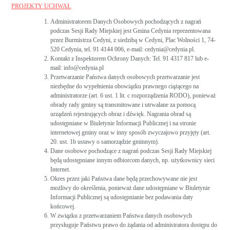
PROJEKTY UCHWAŁ
Administratorem Danych Osobowych pochodzących z nagrań
podczas Sesji Rady Miejskiej jest Gmina Cedynia reprezentowana
przez Burmistrza Cedyni, z siedzibą w Cedyni, Plac Wolności 1, 74-
520 Cedynia, tel. 91 4144 006, e-mail: cedynia@cedynia.pl.
Kontakt z Inspektorem Ochrony Danych: Tel. 91 4317 817 lub e-
mail: info@cedynia.pl
Przetwarzanie Państwa danych osobowych przetwarzanie jest
niezbędne do wypełnienia obowiązku prawnego ciążącego na
administratorze (art. 6 ust. 1 lit. c rozporządzenia RODO), ponieważ
obrady rady gminy są transmitowane i utrwalane za pomocą
urządzeń rejestrujących obraz i dźwięk. Nagrania obrad są
udostępniane w Biuletynie Informacji Publicznej i na stronie
internetowej gminy oraz w inny sposób zwyczajowo przyjęty (art.
20. ust. 1b ustawy o samorządzie gminnym).
Dane osobowe pochodzące z nagrań podczas Sesji Rady Miejskiej
będą udostępniane innym odbiorcom danych, np. użytkownicy sieci
Internet.
Okres przez jaki Państwa dane będą przechowywane nie jest
możliwy do określenia, ponieważ dane udostępniane w Biuletynie
Informacji Publicznej są udostępnianie bez podawania daty
końcowej.
W związku z przetwarzaniem Państwa danych osobowych
przysługuje Państwu prawo do żądania od administratora dostępu do