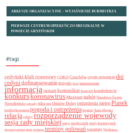
ARKUSZE ORGANIZACYJNE – WYJAŚNIENIE BURMISTRZA
PIERWSZE CENTRUM OPIEKUŃCZO MIESZKALNE W
POWIECIE GRYFIŃSKIM
#tagi
dni
cedyński klub rowerowy
Czachów
czyste powietrze
COKiS
cedyni
dofinansowanie
dożynki
harmonogram
ferie
informacja
komunikat
kondolencje
jarmark
koncert
konkurs
koronawirus
nabór
Muzeum
Narodowe Święto
Piasek
ostrzeżenia meteo
odra
Osinów Dolny
ops
Niepodległości
odpady
pogoda i ostrzeżenia
podziękowania
pomoc
Rada Miejska
rozporządzenie wojewody
relacja
rolnicy
sesja rady miejskiej
stary kostrzynek
społecznik
sołtys
terminy polowań
warsztaty
stowarzyszenia
straż pożarna
Wielkanoc