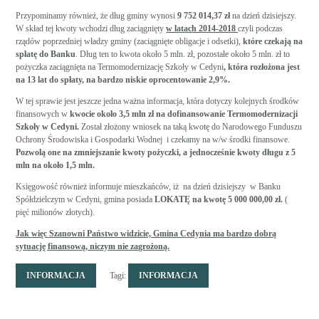
Przypominamy również, że dług gminy wynosi
9 752 014,37 zł
na dzień dzisiejszy.
W skład tej kwoty wchodzi dług zaciągnięty
w latach 2014-2018
czyli podczas
rządów poprzedniej władzy gminy (zaciągnięte obligacje i odsetki),
które czekają na
spłatę do Banku
. Dług ten to kwota około 5 mln. zł, pozostałe około 5 mln. zł to
pożyczka zaciągnięta na Termomodernizację Szkoły w Cedyni
, która rozłożona jest
na 13 lat do spłaty, na bardzo niskie oprocentowanie 2,9%.
W tej sprawie jest jeszcze jedna ważna informacja, która dotyczy kolejnych środków
finansowych w
kwocie około 3,5 mln zł na dofinansowanie Termomodernizacji
Szkoły w Cedyni.
Został złożony wniosek na taką kwotę do Narodowego Funduszu
Ochrony Środowiska i Gospodarki Wodnej i czekamy na w/w środki finansowe.
Pozwolą one na zmniejszanie kwoty pożyczki, a jednocześnie kwoty długu z 5
mln na około 1,5 mln.
Księgowość również informuje mieszkańców, iż na dzień dzisiejszy w Banku
Spółdzielczym w Cedyni, gmina posiada
LOKATĘ na kwotę 5 000 000,00 zł.
(
pięć milionów złotych).
Jak więc Szanowni Państwo widzicie, Gmina Cedynia ma bardzo dobrą
sytuację finansową, niczym nie zagrożoną.
INFORMACJA
Tagi:
INFORMACJA