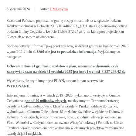
5 kwietnia 2024
Autor:
UMCedynia
Szanowni Państwo, poproszono gminę o zajęcie stanowiska w sprawie budżetu.
Konkretnie chodzi o Uchwałę XL VIII/446/2023 „§ 3. Ustala się planowany deficyt
budżetu Gminy Cedynia w kwocie 11.698.872,24 zł.”, na którą powołuje się Pan
Głowniak w swoim oświadczeniu.
Sprawa dotyczy informacji jaką przekazał w/w, iż deficyt gminy na koniec roku 2023
wynosił 11,7 mln zł.
Otóż nie jest to prawdziwa informacja
. Wyjaśniamy co
następuje:
Uchwała z dnia 21 grudnia przedstawia plan
, natomiast
wykonanie, czyli
rzeczywisty stan na dzień 31 grudnia 2023 jest inny i wynosi 8 227 298,42 zł.
Wyjaśniamy, że czym innym jest
PLAN,
a czym innym rzeczywiste
WYKONANIE.
Informujemy również, iż w latach 2019- 2023 wykonano inwestycje w Gminie
Cedynia na
ponad 40 milionów złotych
, miedzy innymi: Termomodernizację
Szkoły w Cedyni, dobudowano klasy w szkole w Piasku i oddano do użytku,
wybudowano Centrum Opiekuńczo- Mieszkalne, świetlice wiejskie w Osinowie
Dolnym i Siekierkach, ścieżki rowerowe, drogi , chodniki, elewacje kamienic na
Placu Wolności w Cedyni, odrestaurowano Wieżę Widokową i Pomnik na Górze
Czcibora wraz z otoczeniem oraz wykonano wiele innych projektów zarówno tzw.
twardych jak i miękkich.