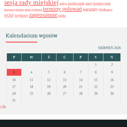
sesja rady miejskiej
stary kostrzynek
społecznik
sołtys
terminy polowań
warsztaty
stowarzyszenia
straż pożarna
Wielkanoc
zaproszenie
wybory
zgdo
WOŚP
Kalendarium wpisów
SIERPIEŃ 2026
P
W
Ś
C
P
S
N
1
2
3
4
5
6
7
8
9
10
11
12
13
14
15
16
17
18
19
20
21
22
23
24
25
26
27
28
29
30
31
« lip