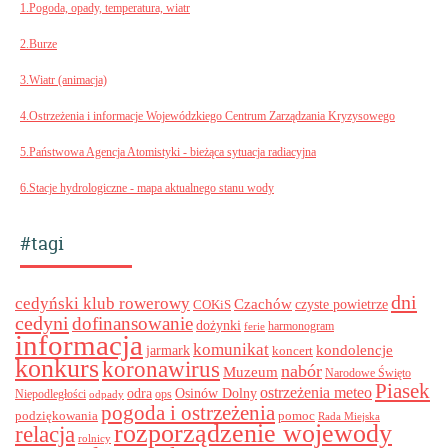
1.Pogoda, opady, temperatura, wiatr
2.Burze
3.Wiatr (animacja)
4.Ostrzeżenia i informacje Wojewódzkiego Centrum Zarządzania Kryzysowego
5.Państwowa Agencja Atomistyki - bieżąca sytuacja radiacyjna
6.Stacje hydrologiczne - mapa aktualnego stanu wody
#tagi
dni
cedyński klub rowerowy
Czachów
czyste powietrze
COKiS
cedyni
dofinansowanie
dożynki
harmonogram
ferie
informacja
komunikat
kondolencje
jarmark
koncert
konkurs
koronawirus
nabór
Muzeum
Narodowe Święto
Piasek
ostrzeżenia meteo
odra
Osinów Dolny
ops
Niepodległości
odpady
pogoda i ostrzeżenia
podziękowania
pomoc
Rada Miejska
rozporządzenie wojewody
relacja
rolnicy